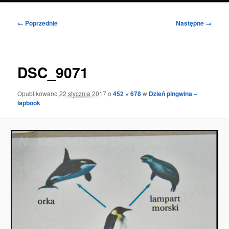
Nawigacja
← Poprzednie
Następne →
po
obrazkach
DSC_9071
Opublikowano
22 stycznia 2017
o
452 × 678
w
Dzień pingwina –
lapbook