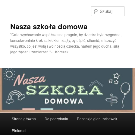
Przeskocz
do
Szuka
tekstu
Nasza szkoła domowa
"Całe wychowanie współczesne pragnie, by dziecko było wygodne,
konsekwentnie krok za krokiem dąży, by uśpić, stłumić, zniszczyć
wszystko, co jest wolą i wolnością dziecka, hartem jego ducha, siłą
jego żądań i zamierzeń." J. Korczak
Główne
Strona główna
Do poczytania
Recenzje gier i zabawek
menu
Pinterest