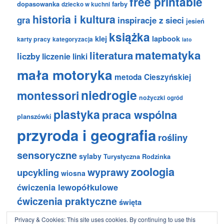
free printable
dopasowanka
farby
dziecko w kuchni
historia i kultura
gra
inspiracje z sieci
jesień
książka
klej
lapbook
karty pracy
kategoryzacja
lato
matematyka
literatura
liczby
liczenie
linki
mała motoryka
metoda Cieszyńskiej
niedrogie
montessori
nożyczki
ogród
plastyka
praca wspólna
planszówki
przyroda i geografia
rośliny
sensoryczne
sylaby
Turystyczna Rodzinka
zoologia
wyprawy
upcykling
wiosna
ćwiczenia lewopółkulowe
ćwiczenia praktyczne
święta
Privacy & Cookies: This site uses cookies. By continuing to use this