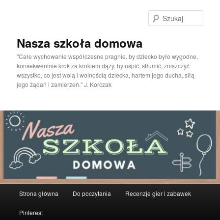
Przeskocz
do
Szuka
tekstu
Nasza szkoła domowa
"Całe wychowanie współczesne pragnie, by dziecko było wygodne,
konsekwentnie krok za krokiem dąży, by uśpić, stłumić, zniszczyć
wszystko, co jest wolą i wolnością dziecka, hartem jego ducha, siłą
jego żądań i zamierzeń." J. Korczak
Główne
Strona główna
Do poczytania
Recenzje gier i zabawek
menu
Pinterest