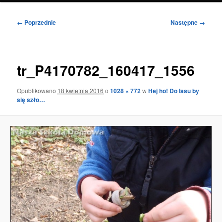
Nawigacja
← Poprzednie
Następne →
po
obrazkach
tr_P4170782_160417_1556
Opublikowano
18 kwietnia 2016
o
1028 × 772
w
Hej ho! Do lasu by
się szło…