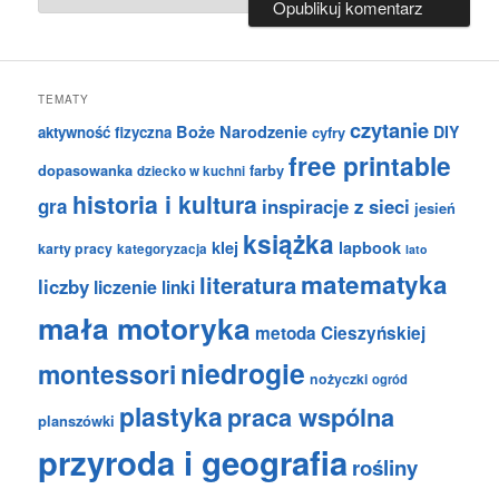
TEMATY
czytanie
Boże Narodzenie
DIY
aktywność fizyczna
cyfry
free printable
dopasowanka
farby
dziecko w kuchni
historia i kultura
gra
inspiracje z sieci
jesień
książka
klej
lapbook
karty pracy
kategoryzacja
lato
matematyka
literatura
liczby
liczenie
linki
mała motoryka
metoda Cieszyńskiej
niedrogie
montessori
nożyczki
ogród
plastyka
praca wspólna
planszówki
przyroda i geografia
rośliny