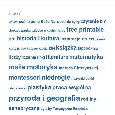
TEMATY
czytanie
Boże Narodzenie
DIY
aktywność fizyczna
cyfry
free printable
dopasowanka
farby
dziecko w kuchni
historia i kultura
gra
inspiracje z sieci
jesień
książka
klej
lapbook
karty pracy
kategoryzacja
lato
matematyka
literatura
liczby
liczenie
linki
mała motoryka
metoda Cieszyńskiej
niedrogie
montessori
nożyczki
ogród
plastyka
praca wspólna
planszówki
przyroda i geografia
rośliny
sensoryczne
sylaby
Turystyczna Rodzinka