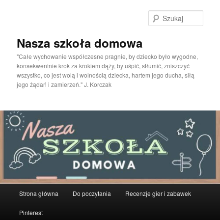
Przeskocz
do
Szuka
tekstu
Nasza szkoła domowa
"Całe wychowanie współczesne pragnie, by dziecko było wygodne,
konsekwentnie krok za krokiem dąży, by uśpić, stłumić, zniszczyć
wszystko, co jest wolą i wolnością dziecka, hartem jego ducha, siłą
jego żądań i zamierzeń." J. Korczak
Główne
Strona główna
Do poczytania
Recenzje gier i zabawek
menu
Pinterest