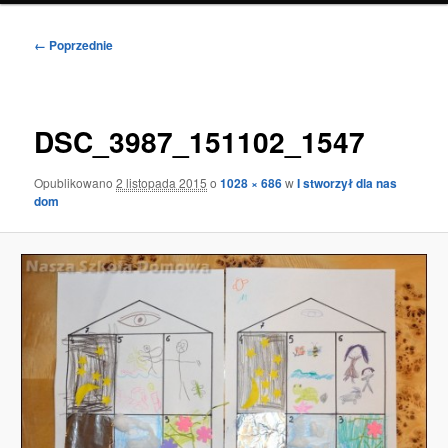
Nawigacja
← Poprzednie
po
obrazkach
DSC_3987_151102_1547
Opublikowano
2 listopada 2015
o
1028 × 686
w
I stworzył dla nas
dom