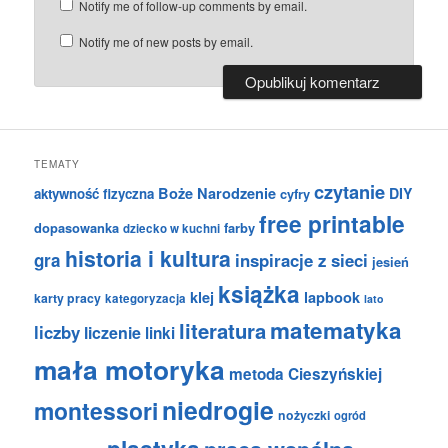
Notify me of follow-up comments by email.
Notify me of new posts by email.
TEMATY
czytanie
Boże Narodzenie
DIY
aktywność fizyczna
cyfry
free printable
dopasowanka
farby
dziecko w kuchni
historia i kultura
gra
inspiracje z sieci
jesień
książka
klej
lapbook
karty pracy
kategoryzacja
lato
matematyka
literatura
liczby
liczenie
linki
mała motoryka
metoda Cieszyńskiej
niedrogie
montessori
nożyczki
ogród