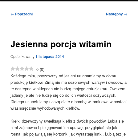
Nawigacja
←
Poprzedni
Następny
→
wpisu
Jesienna porcja witamin
Opublikowany
1 listopada 2014
0
(
0
)
Każdego roku, począwszy od jesieni uruchamiamy w domu
produkcję kiełków. Zimą nie ma sezonowych warzyw i owoców, a
te dostępne w sklepach nie budzą mojego entuzjazmu. Owszem,
jadamy je ale nie łudzę się co do ich wartości odżywczych.
Dlatego uzupełniamy naszą dietę o bombę witaminową w postaci
własnoręcznie wyhodowanych kiełków.
Kiełki dziewczyny uwielbiają kiełki z dwóch powodów. Lubią się
nimi zajmować i pielęgnować ich uprawę, przyglądać się jak
rosną, jak pojawiają się korzonki jak wyrastają listki. Lubią też je