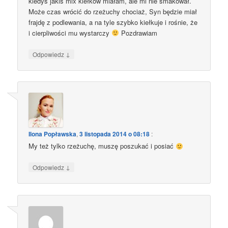
kiedyś jakiś mix kiełków miałam, ale mi nie smakował.
Może czas wrócić do rzeżuchy chociaż, Syn będzie miał
frajdę z podlewania, a na tyle szybko kiełkuje i rośnie, że
i cierpliwości mu wystarczy
Pozdrawiam
↓
Odpowiedz
Ilona Popławska
,
3 listopada 2014 o 08:18
:
My też tylko rzeżuchę, muszę poszukać i posiać
↓
Odpowiedz