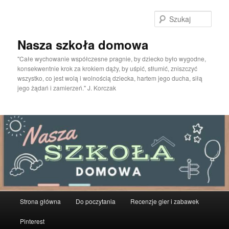
Przeskocz
do
Szuka
tekstu
Nasza szkoła domowa
"Całe wychowanie współczesne pragnie, by dziecko było wygodne,
konsekwentnie krok za krokiem dąży, by uśpić, stłumić, zniszczyć
wszystko, co jest wolą i wolnością dziecka, hartem jego ducha, siłą
jego żądań i zamierzeń." J. Korczak
Główne
Strona główna
Do poczytania
Recenzje gier i zabawek
menu
Pinterest