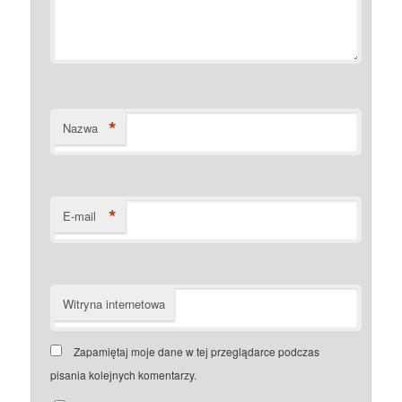
*
Nazwa
*
E-mail
Witryna internetowa
Zapamiętaj moje dane w tej przeglądarce podczas
pisania kolejnych komentarzy.