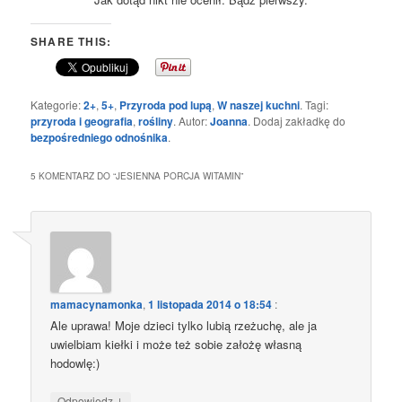
SHARE THIS:
Kategorie:
2+
,
5+
,
Przyroda pod lupą
,
W naszej kuchni
. Tagi:
przyroda i geografia
,
rośliny
. Autor:
Joanna
. Dodaj zakładkę do
bezpośredniego odnośnika
.
5 KOMENTARZ DO “
JESIENNA PORCJA WITAMIN
”
mamacynamonka
,
1 listopada 2014 o 18:54
:
Ale uprawa! Moje dzieci tylko lubią rzeżuchę, ale ja
uwielbiam kiełki i może też sobie założę własną
hodowlę:)
↓
Odpowiedz