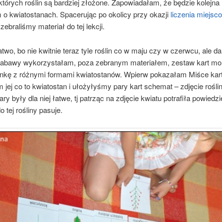
których roślin są bardziej złożone. Zapowiadałam, że będzie kolejna 
 o kwiatostanach. Spacerując po okolicy przy okazji
liczenia miejs
 zebraliśmy materiał do tej lekcji.
atwo, bo nie kwitnie teraz tyle roślin co w maju czy w czerwcu, ale d
zabawy wykorzystałam, poza zebranym materiałem, zestaw kart mon
kę z różnymi formami kwiatostanów. Wpierw pokazałam Miśce kart
 jej co to kwiatostan i ułożyłyśmy pary kart schemat – zdjęcie roślin
ary były dla niej łatwe, tj patrząc na zdjęcie kwiatu potrafiła powiedzi
 tej rośliny pasuje.