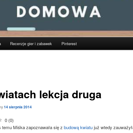
a
Recenzje gier i zabawek
Pinterest
wiatach lekcja druga
ny
14 sierpnia 2014
0
(
0
)
s temu Miśka zapoznawała się z
budową kwiatu
już wtedy zauważył