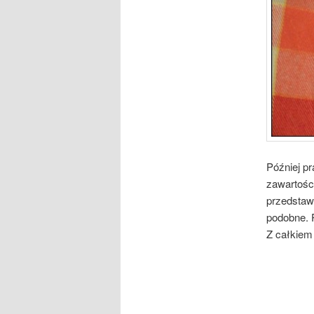
Później p
zawartości
przedstawi
podobne. 
Z całkiem