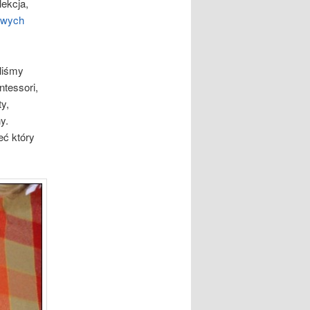
lekcja,
cowych
aliśmy
tessori,
y,
y.
eć który