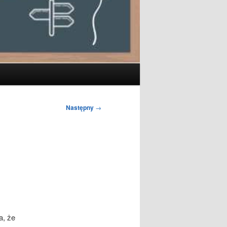
Następny
→
a, że