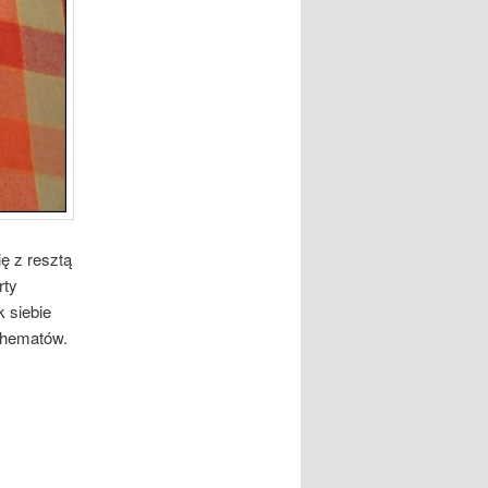
ę z resztą
rty
 siebie
chematów.