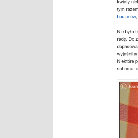
kwiaty nie
tym razem
bocianów
,
Nie było ł
radę. Do 
dopasowan
wyjaśniłam
Niektóre p
schemat do