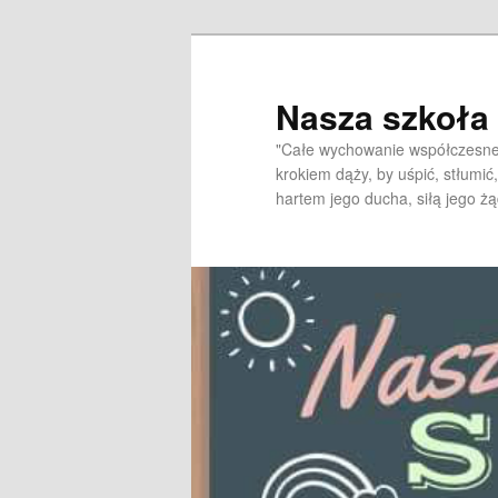
Przeskocz
do
tekstu
Nasza szkoł
"Całe wychowanie współczesne 
krokiem dąży, by uśpić, stłumić,
hartem jego ducha, siłą jego żą