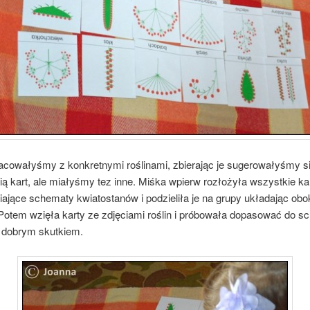
racowałyśmy z konkretnymi roślinami, zbierając je sugerowałyśmy si
ą kart, ale miałyśmy tez inne. Miśka wpierw rozłożyła wszystkie ka
ające schematy kwiatostanów i podzieliła je na grupy układając obok
Potem wzięła karty ze zdjęciami roślin i próbowała dopasować do s
 dobrym skutkiem.