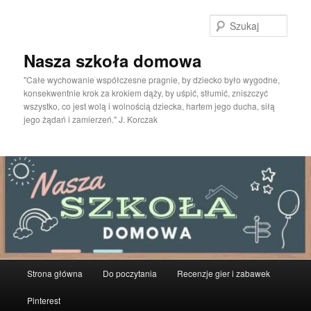
Przeskocz
do
Szuka
tekstu
Nasza szkoła domowa
"Całe wychowanie współczesne pragnie, by dziecko było wygodne,
konsekwentnie krok za krokiem dąży, by uśpić, stłumić, zniszczyć
wszystko, co jest wolą i wolnością dziecka, hartem jego ducha, siłą
jego żądań i zamierzeń." J. Korczak
Główne
Strona główna
Do poczytania
Recenzje gier i zabawek
menu
Pinterest