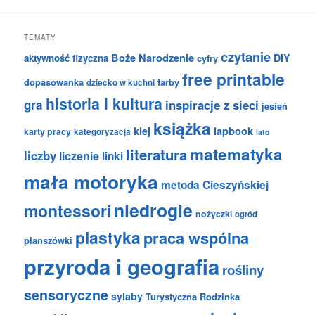
TEMATY
czytanie
Boże Narodzenie
DIY
aktywność fizyczna
cyfry
free printable
dopasowanka
farby
dziecko w kuchni
historia i kultura
gra
inspiracje z sieci
jesień
książka
klej
lapbook
karty pracy
kategoryzacja
lato
matematyka
literatura
liczby
liczenie
linki
mała motoryka
metoda Cieszyńskiej
niedrogie
montessori
nożyczki
ogród
plastyka
praca wspólna
planszówki
przyroda i geografia
rośliny
sensoryczne
sylaby
Turystyczna Rodzinka