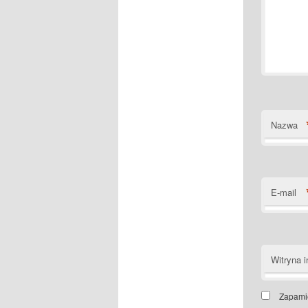
Nazwa
E-mail
Witryna i
Zapamię