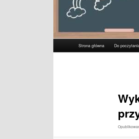
Główne
Strona główna
Do poczytani
menu
Nawigacja
po
obrazkach
Wyk
prz
Opublikow