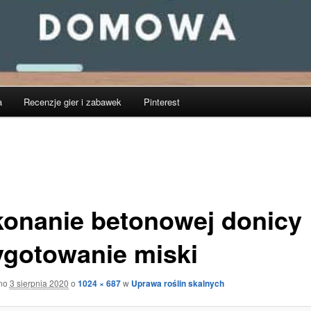
a
Recenzje gier i zabawek
Pinterest
onanie betonowej donicy
ygotowanie miski
ano
3 sierpnia 2020
o
1024 × 687
w
Uprawa roślin skalnych