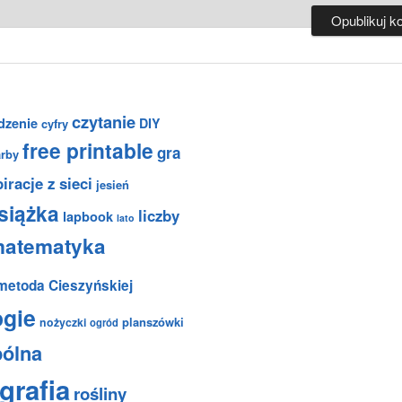
czytanie
dzenie
DIY
cyfry
free printable
gra
arby
iracje z sieci
jesień
siążka
liczby
lapbook
lato
atematyka
metoda Cieszyńskiej
ogie
planszówki
nożyczki
ogród
pólna
grafia
rośliny