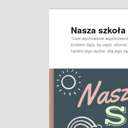
Przeskocz
do
tekstu
Nasza szkoł
"Całe wychowanie współczesne 
krokiem dąży, by uśpić, stłumić,
hartem jego ducha, siłą jego żą