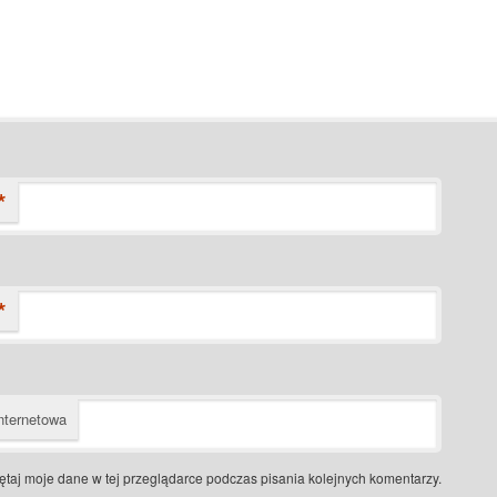
*
*
nternetowa
taj moje dane w tej przeglądarce podczas pisania kolejnych komentarzy.