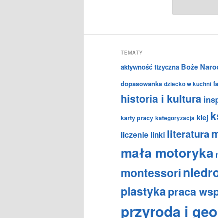
TEMATY
Boże Naro
aktywność fizyczna
dopasowanka
f
dziecko w kuchni
historia i kultura
insp
k
klej
karty pracy
kategoryzacja
m
literatura
liczenie
linki
mała motoryka
niedr
montessori
plastyka
praca ws
przyroda i geo