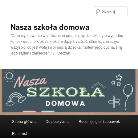
Przeskocz
do
Szuka
tekstu
Nasza szkoła domowa
"Całe wychowanie współczesne pragnie, by dziecko było wygodne,
konsekwentnie krok za krokiem dąży, by uśpić, stłumić, zniszczyć
wszystko, co jest wolą i wolnością dziecka, hartem jego ducha, siłą
jego żądań i zamierzeń." J. Korczak
Główne
Strona główna
Do poczytania
Recenzje gier i zabawek
menu
Pinterest