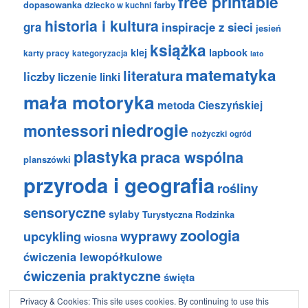
free printable
dopasowanka
farby
dziecko w kuchni
historia i kultura
gra
inspiracje z sieci
jesień
książka
klej
lapbook
karty pracy
kategoryzacja
lato
matematyka
literatura
liczby
liczenie
linki
mała motoryka
metoda Cieszyńskiej
niedrogie
montessori
nożyczki
ogród
plastyka
praca wspólna
planszówki
przyroda i geografia
rośliny
sensoryczne
sylaby
Turystyczna Rodzinka
zoologia
wyprawy
upcykling
wiosna
ćwiczenia lewopółkulowe
ćwiczenia praktyczne
święta
Privacy & Cookies: This site uses cookies. By continuing to use this