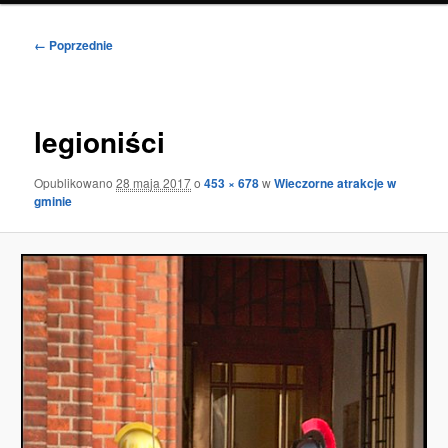
Nawigacja
← Poprzednie
po
obrazkach
legioniści
Opublikowano
28 maja 2017
o
453 × 678
w
Wieczorne atrakcje w
gminie