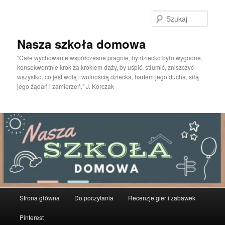
Przeskocz
do
Szuka
tekstu
Nasza szkoła domowa
"Całe wychowanie współczesne pragnie, by dziecko było wygodne,
konsekwentnie krok za krokiem dąży, by uśpić, stłumić, zniszczyć
wszystko, co jest wolą i wolnością dziecka, hartem jego ducha, siłą
jego żądań i zamierzeń." J. Korczak
Główne
Strona główna
Do poczytania
Recenzje gier i zabawek
menu
Pinterest