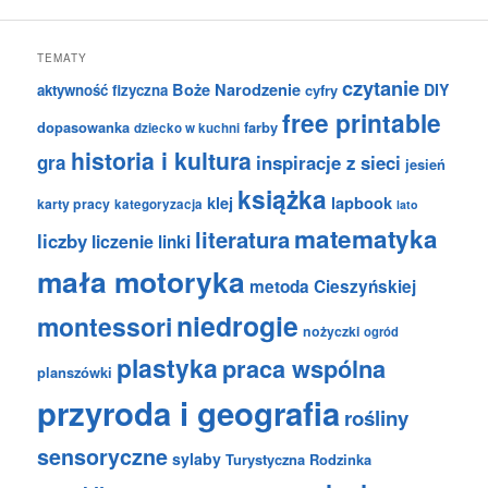
TEMATY
czytanie
Boże Narodzenie
DIY
aktywność fizyczna
cyfry
free printable
dopasowanka
farby
dziecko w kuchni
historia i kultura
gra
inspiracje z sieci
jesień
książka
klej
lapbook
karty pracy
kategoryzacja
lato
matematyka
literatura
liczby
liczenie
linki
mała motoryka
metoda Cieszyńskiej
niedrogie
montessori
nożyczki
ogród
plastyka
praca wspólna
planszówki
przyroda i geografia
rośliny
sensoryczne
sylaby
Turystyczna Rodzinka