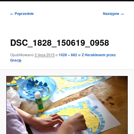
Nawigacja
← Poprzednie
Następne →
po
obrazkach
DSC_1828_150619_0958
Opublikowano
2 lipca 2015
o
1028 × 682
w
Z Heraklesem przez
Grecję