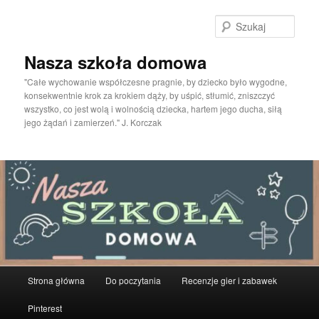
Przeskocz
do
Szuka
tekstu
Nasza szkoła domowa
"Całe wychowanie współczesne pragnie, by dziecko było wygodne,
konsekwentnie krok za krokiem dąży, by uśpić, stłumić, zniszczyć
wszystko, co jest wolą i wolnością dziecka, hartem jego ducha, siłą
jego żądań i zamierzeń." J. Korczak
Główne
Strona główna
Do poczytania
Recenzje gier i zabawek
menu
Pinterest