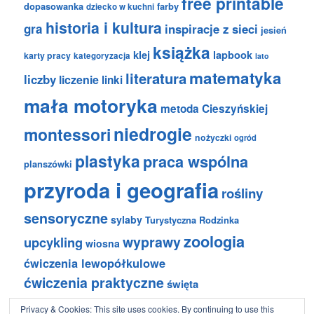
free printable
dopasowanka
farby
dziecko w kuchni
historia i kultura
gra
inspiracje z sieci
jesień
książka
klej
lapbook
karty pracy
kategoryzacja
lato
matematyka
literatura
liczby
liczenie
linki
mała motoryka
metoda Cieszyńskiej
niedrogie
montessori
nożyczki
ogród
plastyka
praca wspólna
planszówki
przyroda i geografia
rośliny
sensoryczne
sylaby
Turystyczna Rodzinka
zoologia
wyprawy
upcykling
wiosna
ćwiczenia lewopółkulowe
ćwiczenia praktyczne
święta
Privacy & Cookies: This site uses cookies. By continuing to use this