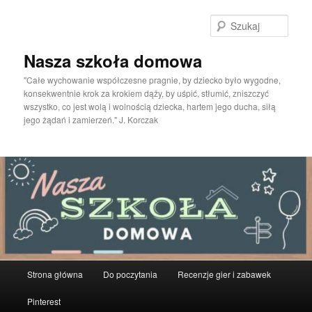
Przeskocz
do
Szuka
tekstu
Nasza szkoła domowa
"Całe wychowanie współczesne pragnie, by dziecko było wygodne,
konsekwentnie krok za krokiem dąży, by uśpić, stłumić, zniszczyć
wszystko, co jest wolą i wolnością dziecka, hartem jego ducha, siłą
jego żądań i zamierzeń." J. Korczak
Główne
Strona główna
Do poczytania
Recenzje gier i zabawek
menu
Pinterest