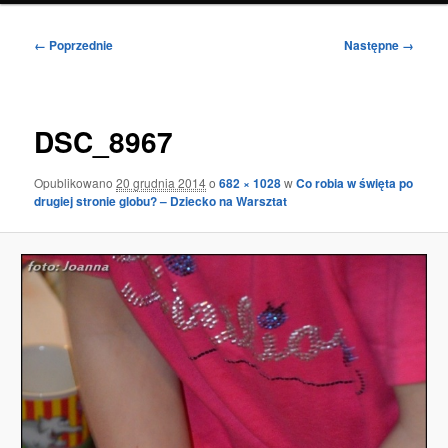
Nawigacja
← Poprzednie
Następne →
po
obrazkach
DSC_8967
Opublikowano
20 grudnia 2014
o
682 × 1028
w
Co robia w święta po
drugiej stronie globu? – Dziecko na Warsztat