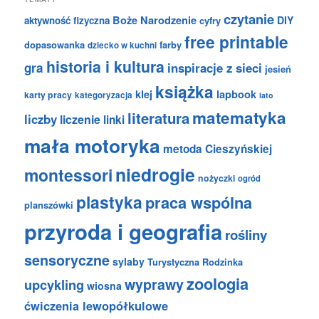
czytanie
Boże Narodzenie
DIY
aktywność fizyczna
cyfry
free printable
dopasowanka
farby
dziecko w kuchni
historia i kultura
gra
inspiracje z sieci
jesień
książka
klej
lapbook
karty pracy
kategoryzacja
lato
matematyka
literatura
liczby
liczenie
linki
mała motoryka
metoda Cieszyńskiej
niedrogie
montessori
nożyczki
ogród
plastyka
praca wspólna
planszówki
przyroda i geografia
rośliny
sensoryczne
sylaby
Turystyczna Rodzinka
zoologia
wyprawy
upcykling
wiosna
ćwiczenia lewopółkulowe