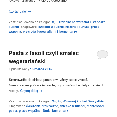
rękawy i zabrałyśmy się za gotowanie.
Czytaj dalej
→
Zaszufladkowano do kategorii
3
,
6
,
Dziecko na warsztat II
,
W naszej
kuchni
|
Otagowano
dziecko w kuchni
,
historia i kultura
,
praca
wspólna
,
przyroda i geografia
|
11
komentarzy
Pasta z fasoli czyli smalec
wegetariański
Opublikowany
18 marca 2015
Smarowidło do chleba postanowiłyśmy sobie zrobić.
Namoczyłam porządnie fasolę, ugotowałam i wzięłyśmy się do
roboty.
Czytaj dalej
→
Zaszufladkowano do kategorii
2+
,
5+
,
W naszej kuchni
,
Wszystkie
|
Otagowano
ćwiczenia praktyczne
,
dziecko w kuchni
,
montessori
,
pasta
,
praca wspólna
|
Dodaj komentarz