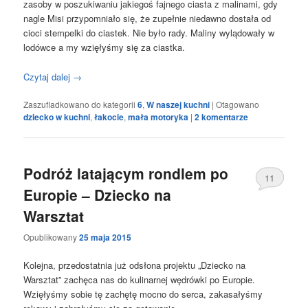
zasoby w poszukiwaniu jakiegoś fajnego ciasta z malinami, gdy
nagle Misi przypomniało się, że zupełnie niedawno dostała od
cioci stempelki do ciastek. Nie było rady. Maliny wylądowały w
lodówce a my wzięłyśmy się za ciastka.
Czytaj dalej
→
Zaszufladkowano do kategorii
6
,
W naszej kuchni
|
Otagowano
dziecko w kuchni
,
łakocie
,
mała motoryka
|
2
komentarze
Podróż latającym rondlem po
11
Europie – Dziecko na
Warsztat
Opublikowany
25 maja 2015
Kolejna, przedostatnia już odsłona projektu „Dziecko na
Warsztat” zachęca nas do kulinarnej wędrówki po Europie.
Wzięłyśmy sobie tę zachętę mocno do serca, zakasałyśmy