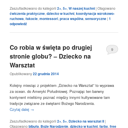
Zaszufladkowano do kategorii
2+
,
5+
,
W naszej kuchni
|
Otagowano
ćwiczenia praktyczne
,
dziecko w kuchni
,
koordynacja wzrokowo-
ruchowa
,
łakocie
,
montessori
,
praca wspólna
,
sensoryczne
|
1
odpowiedź
Co robia w święta po drugiej
9
stronie globu? – Dziecko na
Warsztat
Opublikowany
22 grudnia 2014
Kolejny miesiąc z projektem „Dziecko na Warsztat” to wyprawa
za ocean. do Ameryki Południowej. Poznając ten barwny
kontynent mieliśmy poznać między innymi kultywowane tam
tradycje związane ze świętami Bożego Narodzenia.
Czytaj dalej
→
Zaszufladkowano do kategorii
2+
,
5+
,
Dziecko na warsztat II
|
Otagowano
bibuła
,
Boże Narodzenie
,
dziecko w kuchni
,
farby
,
free