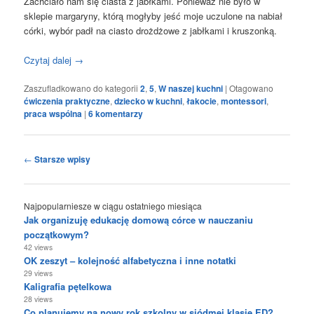
Zachciało nam się ciasta z jabłkami. Ponieważ nie było w
sklepie margaryny, którą mogłyby jeść moje uczulone na nabiał
córki, wybór padł na ciasto drożdżowe z jabłkami i kruszonką.
Czytaj dalej
→
Zaszufladkowano do kategorii
2
,
5
,
W naszej kuchni
|
Otagowano
ćwiczenia praktyczne
,
dziecko w kuchni
,
łakocie
,
montessori
,
praca wspólna
|
6
komentarzy
Nawigacja
←
Starsze wpisy
wpisu
Najpopularniesze w ciągu ostatniego miesiąca
Jak organizuję edukację domową córce w nauczaniu
początkowym?
42 views
OK zeszyt – kolejność alfabetyczna i inne notatki
29 views
Kaligrafia pętelkowa
28 views
Co planujemy na nowy rok szkolny w siódmej klasie ED?