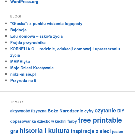
WordPress.org
BLOGI
"Głoska": z punktu widzenia logopedy
Bajdocja
Edu domowa – szkoła życia
Frajda przyrodnika
KORNELIA O… rodzinie, edukacji domowej i upraszczaniu
życia
MAMAtyka
Moje Dzieci Kreatywnie
nidzi-misie.pl
Przyroda na 6
TEMATY
czytanie
Boże Narodzenie
DIY
aktywność fizyczna
cyfry
free printable
dopasowanka
farby
dziecko w kuchni
historia i kultura
gra
inspiracje z sieci
jesień