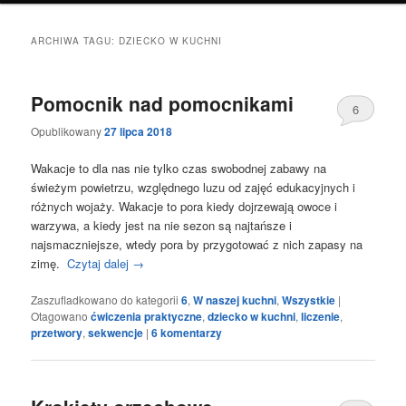
ARCHIWA TAGU:
DZIECKO W KUCHNI
Pomocnik nad pomocnikami
6
Opublikowany
27 lipca 2018
Wakacje to dla nas nie tylko czas swobodnej zabawy na
świeżym powietrzu, względnego luzu od zajęć edukacyjnych i
różnych wojaży. Wakacje to pora kiedy dojrzewają owoce i
warzywa, a kiedy jest na nie sezon są najtańsze i
najsmaczniejsze, wtedy pora by przygotować z nich zapasy na
zimę.
Czytaj dalej
→
Zaszufladkowano do kategorii
6
,
W naszej kuchni
,
Wszystkie
|
Otagowano
ćwiczenia praktyczne
,
dziecko w kuchni
,
liczenie
,
przetwory
,
sekwencje
|
6
komentarzy