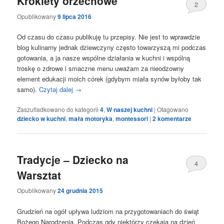
Krokiety orzechowe
2
Opublikowany
9 lipca 2016
Od czasu do czasu publikuję tu przepisy. Nie jest to wprawdzie
blog kulinarny jednak dziewczyny często towarzyszą mi podczas
gotowania, a ja nasze wspólne działania w kuchni i wspólną
troskę o zdrowe i smaczne menu uważam za nieodzowny
element edukacji moich córek (gdybym miała synów byłoby tak
samo).
Czytaj dalej
→
Zaszufladkowano do kategorii
4
,
W naszej kuchni
|
Otagowano
dziecko w kuchni
,
mała motoryka
,
montessori
|
2
komentarze
Tradycje – Dziecko na
4
Warsztat
Opublikowany
24 grudnia 2015
Grudzień na ogół upływa ludziom na przygotowaniach do świąt
Bożego Narodzenia. Podczas gdy niektórzy czekają na dzień