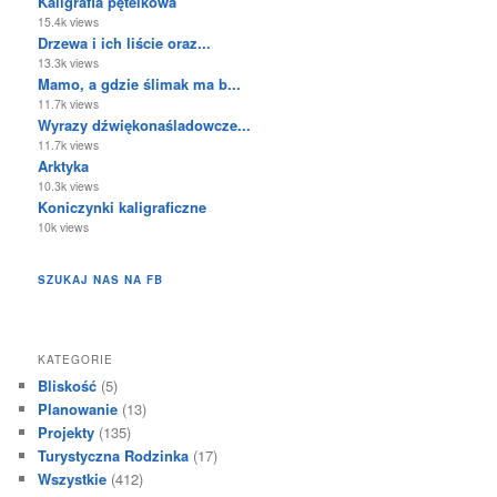
Kaligrafia pętelkowa
15.4k views
Drzewa i ich liście oraz...
13.3k views
Mamo, a gdzie ślimak ma b...
11.7k views
Wyrazy dźwiękonaśladowcze...
11.7k views
Arktyka
10.3k views
Koniczynki kaligraficzne
10k views
SZUKAJ NAS NA FB
KATEGORIE
Bliskość
(5)
Planowanie
(13)
Projekty
(135)
Turystyczna Rodzinka
(17)
Wszystkie
(412)