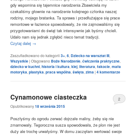
gdy wspomina się tajemnice narodzenia Zbawiciela my
czekaliśmy głownie na narodzenie kolejnego członka naszej
rodziny, mojego bratanka. Ta sprawa i przedłużające się prace
remontowe w łazience spowodowały, że nie zajmowaliśmy się
przygotowaniami do świąt tak intensywnie jak byśmy chcieli.
Udało nam się jednak zgłębić nieco temat tradycji.
Czytaj dalej
→
Zaszufladkowano do kategorii
3+
,
6
,
Dziecko na warsztat III
,
Wszystkie
|
Otagowano
Boże Narodzenie
,
ćwiczenia praktyczne
,
dziecko w kuchni
,
historia i kultura
,
klej
,
literatura
,
łakocie
,
mała
motoryka
,
plastyka
,
praca wspólna
,
święta
,
zima
|
4
komentarze
Cynamonowe ciasteczka
2
Opublikowany
18 września 2015
Poszłyśmy do ogrodu zerwać dojrzałe maliny, żeby się nie
zmarnowały. Tegoroczna susza spowodowała, że plon nie jest
duży ale trochę urwałyśmy. W domu zaczęłam wertować swoje