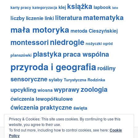
książka
klej
lapbook
karty pracy
kategoryzacja
lato
matematyka
literatura
liczby
liczenie
linki
mała motoryka
metoda Cieszyńskiej
niedrogie
montessori
nożyczki
ogród
plastyka
praca wspólna
planszówki
przyroda i geografia
rośliny
sensoryczne
sylaby
Turystyczna Rodzinka
zoologia
wyprawy
upcykling
wiosna
ćwiczenia lewopółkulowe
ćwiczenia praktyczne
święta
Privacy & Cookies: This site uses cookies. By continuing to use this
website, you agree to their use.
To find out more, including how to control cookies, see here:
Cookie
Policy