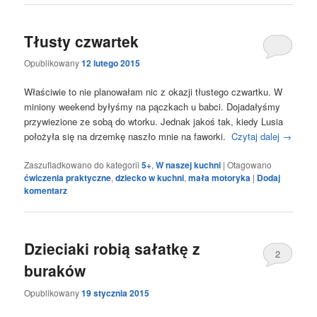
Tłusty czwartek
Opublikowany
12 lutego 2015
Właściwie to nie planowałam nic z okazji tłustego czwartku. W
miniony weekend byłyśmy na pączkach u babci. Dojadałyśmy
przywiezione ze sobą do wtorku. Jednak jakoś tak, kiedy Lusia
położyła się na drzemkę naszło mnie na faworki.
Czytaj dalej
→
Zaszufladkowano do kategorii
5+
,
W naszej kuchni
|
Otagowano
ćwiczenia praktyczne
,
dziecko w kuchni
,
mała motoryka
|
Dodaj
komentarz
Dzieciaki robią sałatkę z
2
buraków
Opublikowany
19 stycznia 2015