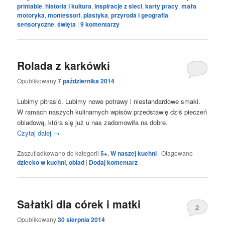
printable
,
historia i kultura
,
inspiracje z sieci
,
karty pracy
,
mała
motoryka
,
montessori
,
plastyka
,
przyroda i geografia
,
sensoryczne
,
święta
|
9
komentarzy
Rolada z karkówki
Opublikowany
7 października 2014
Lubimy pitrasić. Lubimy nowe potrawy i niestandardowe smaki.
W ramach naszych kulinarnych wpisów przedstawię dziś pieczeń
obiadową, która się już u nas zadomowiła na dobre.
Czytaj dalej
→
Zaszufladkowano do kategorii
5+
,
W naszej kuchni
|
Otagowano
dziecko w kuchni
,
obiad
|
Dodaj komentarz
Sałatki dla córek i matki
2
Opublikowany
30 sierpnia 2014