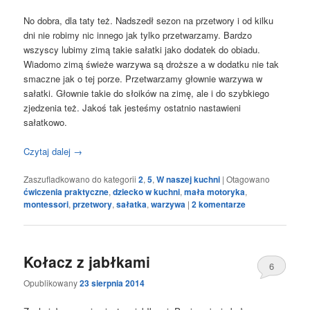
No dobra, dla taty też. Nadszedł sezon na przetwory i od kilku
dni nie robimy nic innego jak tylko przetwarzamy. Bardzo
wszyscy lubimy zimą takie sałatki jako dodatek do obiadu.
Wiadomo zimą świeże warzywa są droższe a w dodatku nie tak
smaczne jak o tej porze. Przetwarzamy głownie warzywa w
sałatki. Głownie takie do słoików na zimę, ale i do szybkiego
zjedzenia też. Jakoś tak jesteśmy ostatnio nastawieni
sałatkowo.
Czytaj dalej
→
Zaszufladkowano do kategorii
2
,
5
,
W naszej kuchni
|
Otagowano
ćwiczenia praktyczne
,
dziecko w kuchni
,
mała motoryka
,
montessori
,
przetwory
,
sałatka
,
warzywa
|
2
komentarze
Kołacz z jabłkami
6
Opublikowany
23 sierpnia 2014