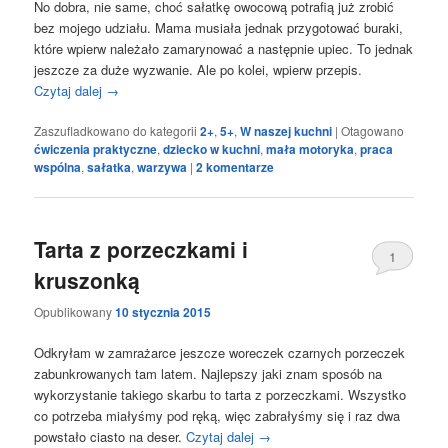
No dobra, nie same, choć sałatkę owocową potrafią już zrobić
bez mojego udziału. Mama musiała jednak przygotować buraki,
które wpierw należało zamarynować a następnie upiec. To jednak
jeszcze za duże wyzwanie. Ale po kolei, wpierw przepis.
Czytaj dalej
→
Zaszufladkowano do kategorii
2+
,
5+
,
W naszej kuchni
|
Otagowano
ćwiczenia praktyczne
,
dziecko w kuchni
,
mała motoryka
,
praca
wspólna
,
sałatka
,
warzywa
|
2
komentarze
Tarta z porzeczkami i
1
kruszonką
Opublikowany
10 stycznia 2015
Odkryłam w zamrażarce jeszcze woreczek czarnych porzeczek
zabunkrowanych tam latem. Najlepszy jaki znam sposób na
wykorzystanie takiego skarbu to tarta z porzeczkami. Wszystko
co potrzeba miałyśmy pod ręką, więc zabrałyśmy się i raz dwa
powstało ciasto na deser.
Czytaj dalej
→