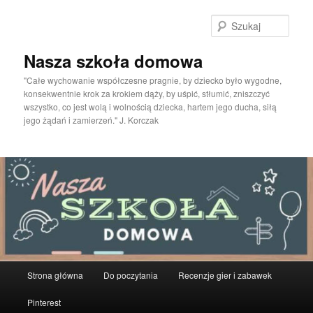
Przeskocz
do
Szuka
tekstu
Nasza szkoła domowa
"Całe wychowanie współczesne pragnie, by dziecko było wygodne,
konsekwentnie krok za krokiem dąży, by uśpić, stłumić, zniszczyć
wszystko, co jest wolą i wolnością dziecka, hartem jego ducha, siłą
jego żądań i zamierzeń." J. Korczak
Główne
Strona główna
Do poczytania
Recenzje gier i zabawek
menu
Pinterest