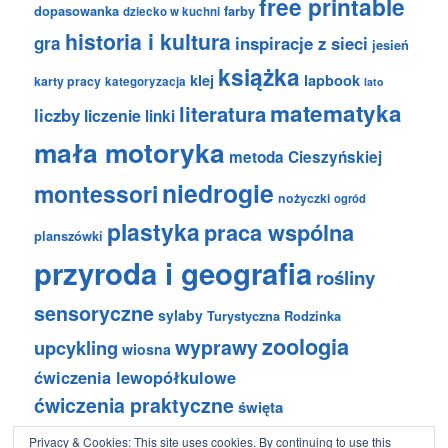
free printable
dopasowanka
farby
dziecko w kuchni
historia i kultura
gra
inspiracje z sieci
jesień
książka
klej
lapbook
karty pracy
kategoryzacja
lato
matematyka
literatura
liczby
liczenie
linki
mała motoryka
metoda Cieszyńskiej
niedrogie
montessori
nożyczki
ogród
plastyka
praca wspólna
planszówki
przyroda i geografia
rośliny
sensoryczne
sylaby
Turystyczna Rodzinka
zoologia
wyprawy
upcykling
wiosna
ćwiczenia lewopółkulowe
ćwiczenia praktyczne
święta
Privacy & Cookies: This site uses cookies. By continuing to use this