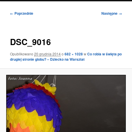
Nawigacja
← Poprzednie
Następne →
po
obrazkach
DSC_9016
Opublikowano
20 grudnia 2014
o
682 × 1028
w
Co robia w święta po
drugiej stronie globu? – Dziecko na Warsztat