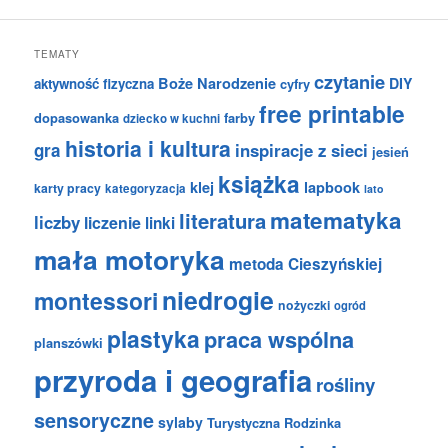
TEMATY
czytanie
Boże Narodzenie
DIY
aktywność fizyczna
cyfry
free printable
dopasowanka
farby
dziecko w kuchni
historia i kultura
gra
inspiracje z sieci
jesień
książka
klej
lapbook
karty pracy
kategoryzacja
lato
matematyka
literatura
liczby
liczenie
linki
mała motoryka
metoda Cieszyńskiej
niedrogie
montessori
nożyczki
ogród
plastyka
praca wspólna
planszówki
przyroda i geografia
rośliny
sensoryczne
sylaby
Turystyczna Rodzinka