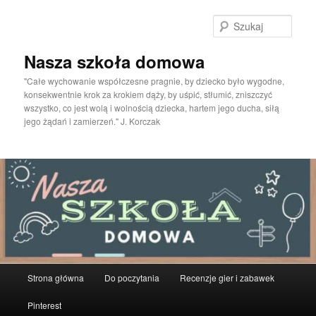
Przeskocz
do
Szuka
tekstu
Nasza szkoła domowa
"Całe wychowanie współczesne pragnie, by dziecko było wygodne,
konsekwentnie krok za krokiem dąży, by uśpić, stłumić, zniszczyć
wszystko, co jest wolą i wolnością dziecka, hartem jego ducha, siłą
jego żądań i zamierzeń." J. Korczak
Główne
Strona główna
Do poczytania
Recenzje gier i zabawek
menu
Pinterest