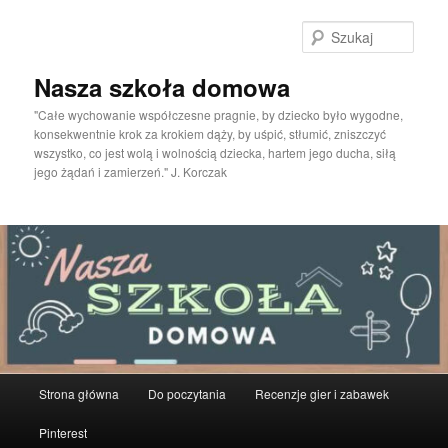
Przeskocz
do
Szuka
tekstu
Nasza szkoła domowa
"Całe wychowanie współczesne pragnie, by dziecko było wygodne,
konsekwentnie krok za krokiem dąży, by uśpić, stłumić, zniszczyć
wszystko, co jest wolą i wolnością dziecka, hartem jego ducha, siłą
jego żądań i zamierzeń." J. Korczak
Główne
Strona główna
Do poczytania
Recenzje gier i zabawek
menu
Pinterest