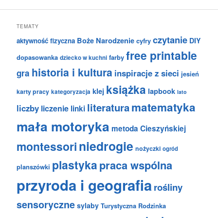
TEMATY
czytanie
Boże Narodzenie
DIY
aktywność fizyczna
cyfry
free printable
dopasowanka
farby
dziecko w kuchni
historia i kultura
gra
inspiracje z sieci
jesień
książka
klej
lapbook
karty pracy
kategoryzacja
lato
matematyka
literatura
liczby
liczenie
linki
mała motoryka
metoda Cieszyńskiej
niedrogie
montessori
nożyczki
ogród
plastyka
praca wspólna
planszówki
przyroda i geografia
rośliny
sensoryczne
sylaby
Turystyczna Rodzinka