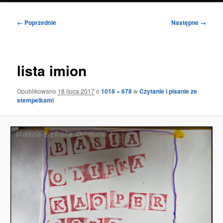
Nawigacja
← Poprzednie
Następne →
po
obrazkach
lista imion
Opublikowano
18 lipca 2017
o
1018 × 678
w
Czytanie i pisanie ze
stempelkami