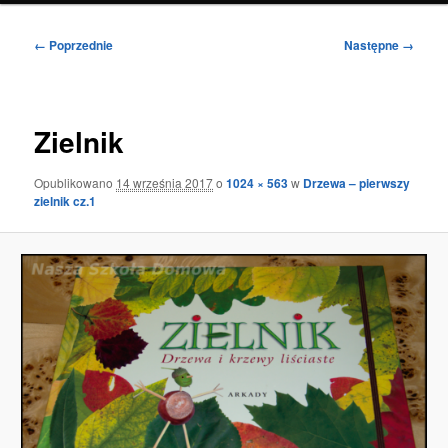
Nawigacja
← Poprzednie
Następne →
po
obrazkach
Zielnik
Opublikowano
14 września 2017
o
1024 × 563
w
Drzewa – pierwszy
zielnik cz.1