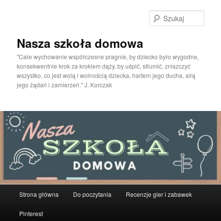
Przeskocz
do
Szuka
tekstu
Nasza szkoła domowa
"Całe wychowanie współczesne pragnie, by dziecko było wygodne,
konsekwentnie krok za krokiem dąży, by uśpić, stłumić, zniszczyć
wszystko, co jest wolą i wolnością dziecka, hartem jego ducha, siłą
jego żądań i zamierzeń." J. Korczak
Główne
Strona główna
Do poczytania
Recenzje gier i zabawek
menu
Pinterest