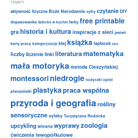
TEMATY
czytanie
Boże Narodzenie
DIY
aktywność fizyczna
cyfry
free printable
dopasowanka
farby
dziecko w kuchni
historia i kultura
gra
inspiracje z sieci
jesień
książka
klej
lapbook
karty pracy
kategoryzacja
lato
matematyka
literatura
liczby
liczenie
linki
mała motoryka
metoda Cieszyńskiej
niedrogie
montessori
nożyczki
ogród
plastyka
praca wspólna
planszówki
przyroda i geografia
rośliny
sensoryczne
sylaby
Turystyczna Rodzinka
zoologia
wyprawy
upcykling
wiosna
ćwiczenia lewopółkulowe