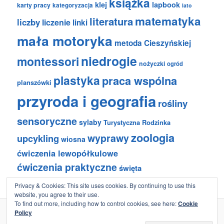
książka
klej
lapbook
karty pracy
kategoryzacja
lato
matematyka
literatura
liczby
liczenie
linki
mała motoryka
metoda Cieszyńskiej
niedrogie
montessori
nożyczki
ogród
plastyka
praca wspólna
planszówki
przyroda i geografia
rośliny
sensoryczne
sylaby
Turystyczna Rodzinka
zoologia
wyprawy
upcykling
wiosna
ćwiczenia lewopółkulowe
ćwiczenia praktyczne
święta
Privacy & Cookies: This site uses cookies. By continuing to use this
website, you agree to their use.
To find out more, including how to control cookies, see here:
Cookie
Policy
Dumnie wspierane przez WordPress