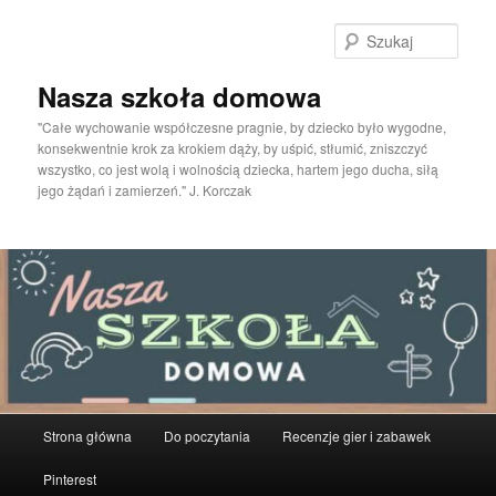
Przeskocz
do
Szuka
tekstu
Nasza szkoła domowa
"Całe wychowanie współczesne pragnie, by dziecko było wygodne,
konsekwentnie krok za krokiem dąży, by uśpić, stłumić, zniszczyć
wszystko, co jest wolą i wolnością dziecka, hartem jego ducha, siłą
jego żądań i zamierzeń." J. Korczak
Główne
Strona główna
Do poczytania
Recenzje gier i zabawek
menu
Pinterest