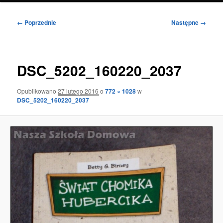
Nawigacja
← Poprzednie
Następne →
po
obrazkach
DSC_5202_160220_2037
Opublikowano
27 lutego 2016
o
772 × 1028
w
DSC_5202_160220_2037