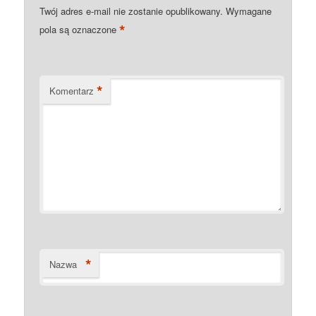
Twój adres e-mail nie zostanie opublikowany.
Wymagane
*
pola są oznaczone
*
Komentarz
*
Nazwa