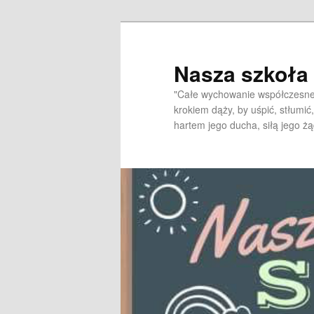
Przeskocz
do
tekstu
Nasza szkoł
"Całe wychowanie współczesne 
krokiem dąży, by uśpić, stłumić,
hartem jego ducha, siłą jego żą