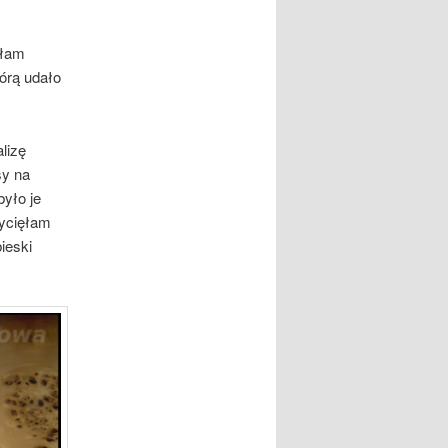
ałam
órą udało
lizę
sy na
yło je
wycięłam
ieski