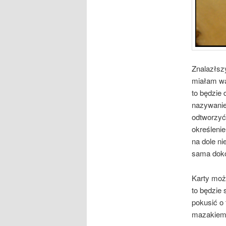
Znalazłsz
miałam wą
to będzie 
nazywanie 
odtworzyć 
określenie
na dole ni
sama dokoń
Karty mo
to będzie 
pokusić o
mazakiem, 