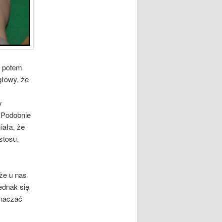
a potem
głowy, że
y
. Podobnie
iała, że
stosu,
że u nas
ednak się
znaczać