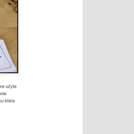
óre użyte
pnie
ku która