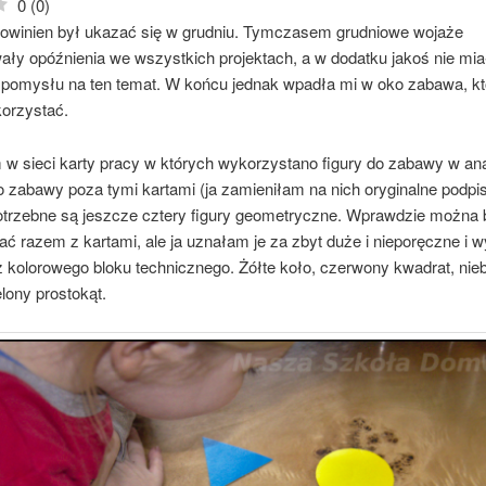
0
(
0
)
powinien był ukazać się w grudniu. Tymczasem grudniowe wojaże
ły opóźnienia we wszystkich projektach, a w dodatku jakoś nie mi
e pomysłu na ten temat. W końcu jednak wpadła mi w oko zabawa, kt
korzystać.
 w sieci karty pracy w których wykorzystano figury do zabawy w ana
o zabawy poza tymi kartami (ja zamieniłam na nich oryginalne podpi
potrzebne są jeszcze cztery figury geometryczne. Wprawdzie można b
ć razem z kartami, ale ja uznałam je za zbyt duże i nieporęczne i 
 kolorowego bloku technicznego. Żółte koło, czerwony kwadrat, nieb
ielony prostokąt.