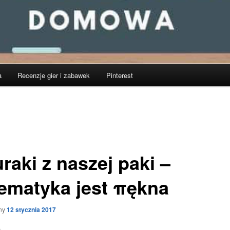
a
Recenzje gier i zabawek
Pinterest
raki z naszej paki –
ematyka jest πękna
ny
12 stycznia 2017