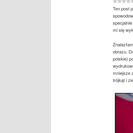
Ten post 
spowodowa
specjalni
mi się wy
Znalazłam
obrazu. D
polskie) 
wydrukowa
mniejsze z
trójkąt i z