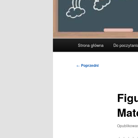
Główne
Strona główna
Do poczytani
menu
Nawigacja
←
Poprzedni
wpisu
Figu
Mat
Opublikowa