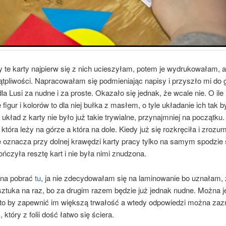
y te karty najpierw się z nich ucieszyłam, potem je wydrukowałam, 
tpliwości. Napracowałam się podmieniając napisy i przyszło mi do 
dla Lusi za nudne i za proste. Okazało się jednak, że wcale nie. O ile
figur i kolorów to dla niej bułka z masłem, o tyle układanie ich tak b
układ z karty nie było już takie trywialne, przynajmniej na początku
 która leży na górze a która na dole. Kiedy już się rozkręciła i zrozum
e oznacza przy dolnej krawędzi karty pracy tylko na samym spodzie 
czyła resztę kart i nie była nimi znudzona.
żna pobrać
tu
, ja nie zdecydowałam się na laminowanie bo uznałam, 
sztuka na raz, bo za drugim razem będzie już jednak nudne. Można j
 to by zapewnić im większą trwałość a wtedy odpowiedzi można za
który z folii dość łatwo się ściera.