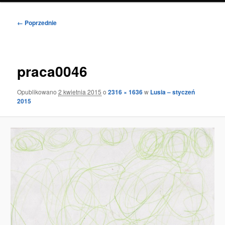
Nawigacja
← Poprzednie
po
obrazkach
praca0046
Opublikowano
2 kwietnia 2015
o
2316 × 1636
w
Lusia – styczeń
2015