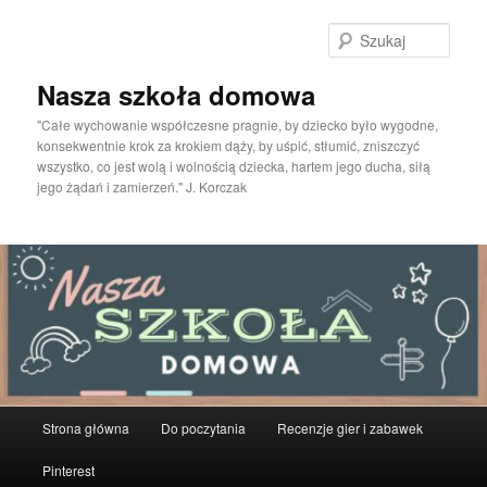
Przeskocz
do
Szuka
tekstu
Nasza szkoła domowa
"Całe wychowanie współczesne pragnie, by dziecko było wygodne,
konsekwentnie krok za krokiem dąży, by uśpić, stłumić, zniszczyć
wszystko, co jest wolą i wolnością dziecka, hartem jego ducha, siłą
jego żądań i zamierzeń." J. Korczak
Główne
Strona główna
Do poczytania
Recenzje gier i zabawek
menu
Pinterest