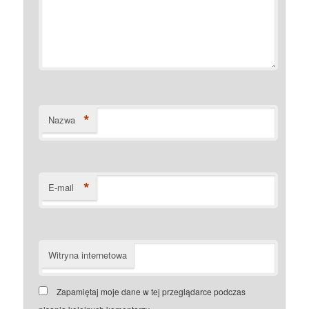
*
Nazwa
*
E-mail
Witryna internetowa
Zapamiętaj moje dane w tej przeglądarce podczas