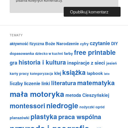
pisania kolejnych komentarzy.
TEMATY
czytanie
Boże Narodzenie
DIY
aktywność fizyczna
cyfry
free printable
dopasowanka
farby
dziecko w kuchni
historia i kultura
gra
inspiracje z sieci
jesień
książka
klej
lapbook
karty pracy
kategoryzacja
lato
matematyka
literatura
liczby
liczenie
linki
mała motoryka
metoda Cieszyńskiej
niedrogie
montessori
nożyczki
ogród
plastyka
praca wspólna
planszówki