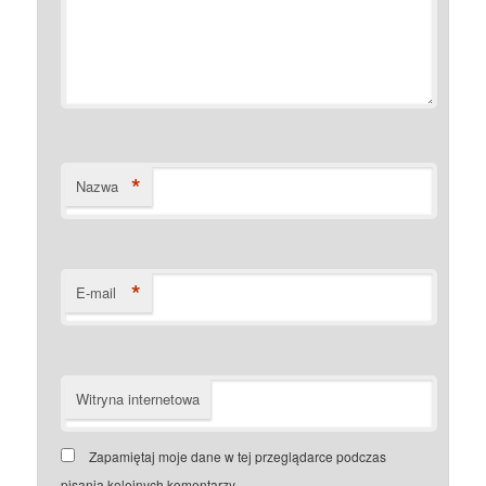
*
Nazwa
*
E-mail
Witryna internetowa
Zapamiętaj moje dane w tej przeglądarce podczas
pisania kolejnych komentarzy.