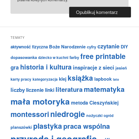
TEMATY
czytanie
Boże Narodzenie
DIY
aktywność fizyczna
cyfry
free printable
dopasowanka
farby
dziecko w kuchni
historia i kultura
gra
inspiracje z sieci
jesień
książka
klej
lapbook
karty pracy
kategoryzacja
lato
matematyka
literatura
liczby
liczenie
linki
mała motoryka
metoda Cieszyńskiej
niedrogie
montessori
nożyczki
ogród
plastyka
praca wspólna
planszówki
przyroda i geografia