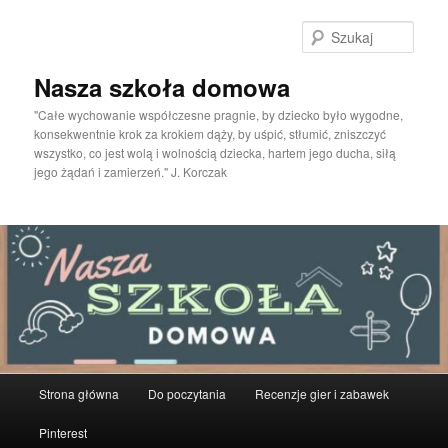
Przeskocz
do
Szuka
tekstu
Nasza szkoła domowa
"Całe wychowanie współczesne pragnie, by dziecko było wygodne,
konsekwentnie krok za krokiem dąży, by uśpić, stłumić, zniszczyć
wszystko, co jest wolą i wolnością dziecka, hartem jego ducha, siłą
jego żądań i zamierzeń." J. Korczak
Główne
Strona główna
Do poczytania
Recenzje gier i zabawek
menu
Pinterest