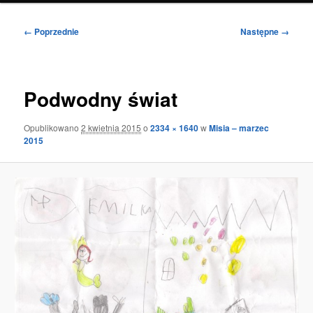
Nawigacja
← Poprzednie
Następne →
po
obrazkach
Podwodny świat
Opublikowano
2 kwietnia 2015
o
2334 × 1640
w
Misia – marzec
2015