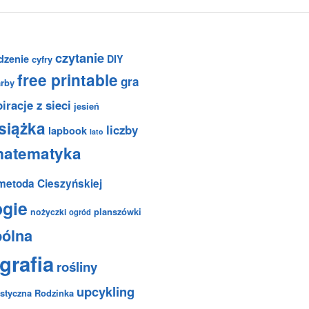
czytanie
dzenie
DIY
cyfry
free printable
gra
arby
iracje z sieci
jesień
siążka
liczby
lapbook
lato
atematyka
metoda Cieszyńskiej
ogie
planszówki
nożyczki
ogród
pólna
grafia
rośliny
upcykling
styczna Rodzinka