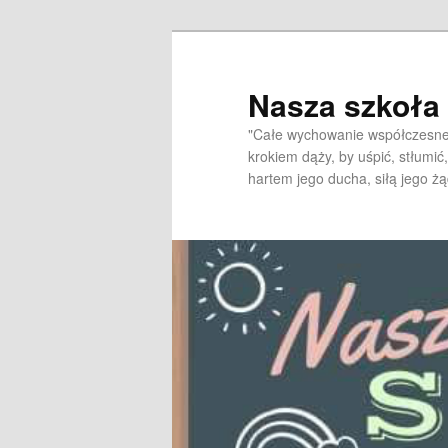
Przeskocz
do
tekstu
Nasza szkoł
"Całe wychowanie współczesne 
krokiem dąży, by uśpić, stłumić,
hartem jego ducha, siłą jego żą