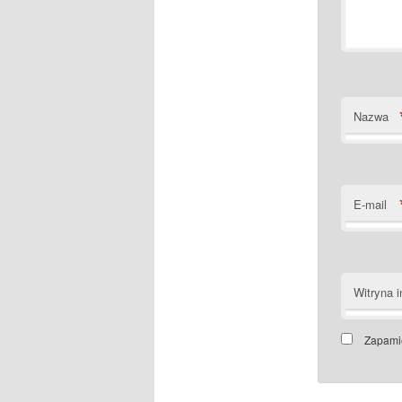
Nazwa
E-mail
Witryna i
Zapamię