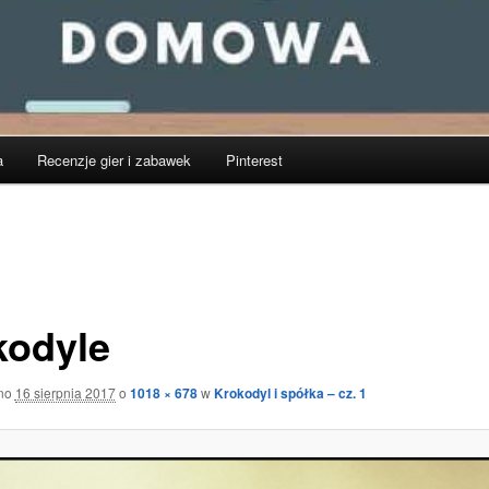
a
Recenzje gier i zabawek
Pinterest
kodyle
ano
16 sierpnia 2017
o
1018 × 678
w
Krokodyl i spółka – cz. 1