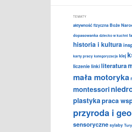
TEMATY
Boże Naro
aktywność fizyczna
dopasowanka
f
dziecko w kuchni
historia i kultura
insp
k
klej
karty pracy
kategoryzacja
m
literatura
liczenie
linki
mała motoryka
niedr
montessori
plastyka
praca ws
przyroda i geo
sensoryczne
sylaby
Tury