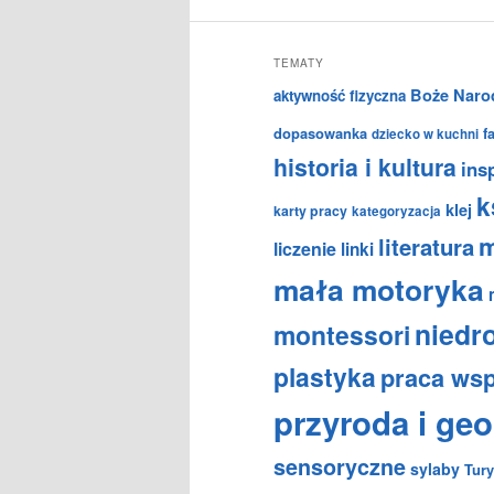
TEMATY
Boże Naro
aktywność fizyczna
dopasowanka
f
dziecko w kuchni
historia i kultura
insp
k
klej
karty pracy
kategoryzacja
m
literatura
liczenie
linki
mała motoryka
niedr
montessori
plastyka
praca ws
przyroda i geo
sensoryczne
sylaby
Tury