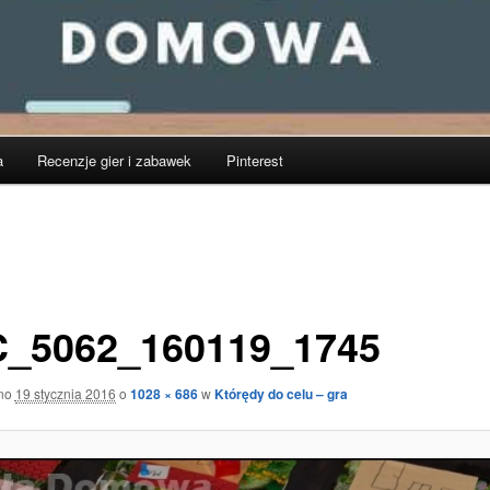
a
Recenzje gier i zabawek
Pinterest
_5062_160119_1745
ano
19 stycznia 2016
o
1028 × 686
w
Którędy do celu – gra