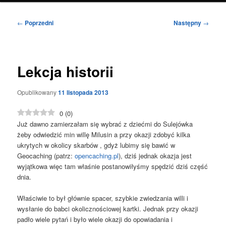
Nawigacja
←
Poprzedni
Następny
→
wpisu
Lekcja historii
Opublikowany
11 listopada 2013
0
(
0
)
Już dawno zamierzałam się wybrać z dziećmi do Sulejówka
żeby odwiedzić min willę Milusin a przy okazji zdobyć kilka
ukrytych w okolicy skarbów , gdyż lubimy się bawić w
Geocaching (patrz:
opencaching.pl
), dziś jednak okazja jest
wyjątkowa więc tam właśnie postanowiłyśmy spędzić dziś część
dnia.
Właściwie to był głównie spacer, szybkie zwiedzania willi i
wysłanie do babci okolicznościowej kartki. Jednak przy okazji
padło wiele pytań i było wiele okazji do opowiadania i