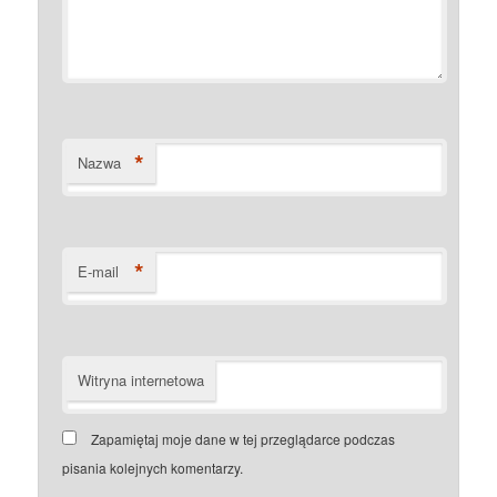
*
Nazwa
*
E-mail
Witryna internetowa
Zapamiętaj moje dane w tej przeglądarce podczas
pisania kolejnych komentarzy.