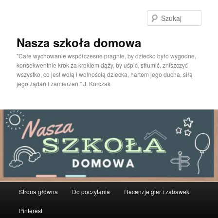
Przeskocz
do
Szuka
tekstu
Nasza szkoła domowa
"Całe wychowanie współczesne pragnie, by dziecko było wygodne,
konsekwentnie krok za krokiem dąży, by uśpić, stłumić, zniszczyć
wszystko, co jest wolą i wolnością dziecka, hartem jego ducha, siłą
jego żądań i zamierzeń." J. Korczak
Główne
Strona główna
Do poczytania
Recenzje gier i zabawek
menu
Pinterest