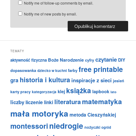
Notify me of follow-up comments by email.
Notify me of new posts by email.
TEMATY
czytanie
Boże Narodzenie
DIY
aktywność fizyczna
cyfry
free printable
dopasowanka
farby
dziecko w kuchni
historia i kultura
gra
inspiracje z sieci
jesień
książka
klej
lapbook
karty pracy
kategoryzacja
lato
matematyka
literatura
liczby
liczenie
linki
mała motoryka
metoda Cieszyńskiej
niedrogie
montessori
nożyczki
ogród