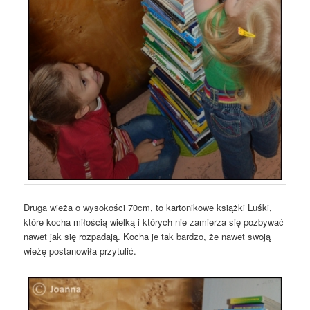
Druga wieża o wysokości 70cm, to kartonikowe książki Luśki,
które kocha miłością wielką i których nie zamierza się pozbywać
nawet jak się rozpadają. Kocha je tak bardzo, że nawet swoją
wieżę postanowiła przytulić.