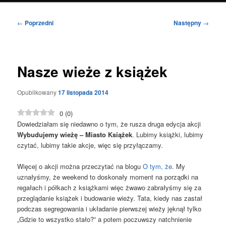
Nawigacja
←
Poprzedni
Następny
→
wpisu
Nasze wieże z książek
Opublikowany
17 listopada 2014
0
(
0
)
Dowiedziałam się niedawno o tym, że rusza druga edycja akcji
Wybudujemy wieżę – Miasto Książek
. Lubimy książki, lubimy
czytać, lubimy takie akcje, więc się przyłączamy.
Więcej o akcji można przeczytać na blogu
O tym, że
. My
uznałyśmy, że weekend to doskonały moment na porządki na
regałach i półkach z książkami więc żwawo zabrałyśmy się za
przeglądanie książek i budowanie wieży. Tata, kiedy nas zastał
podczas segregowania i układanie pierwszej wieży jęknął tylko
„Gdzie to wszystko stało?” a potem poczuwszy natchnienie