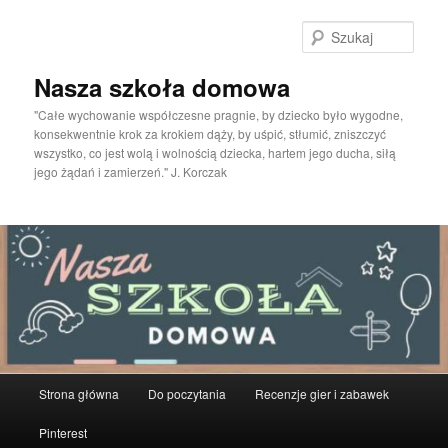
Przeskocz
do
Szuka
tekstu
Nasza szkoła domowa
"Całe wychowanie współczesne pragnie, by dziecko było wygodne,
konsekwentnie krok za krokiem dąży, by uśpić, stłumić, zniszczyć
wszystko, co jest wolą i wolnością dziecka, hartem jego ducha, siłą
jego żądań i zamierzeń." J. Korczak
Główne
Strona główna
Do poczytania
Recenzje gier i zabawek
menu
Pinterest