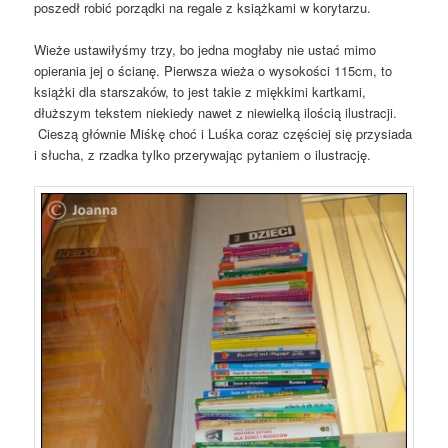
poszedł robić porządki na regale z książkami w korytarzu.
Wieże ustawiłyśmy trzy, bo jedna mogłaby nie ustać mimo
opierania jej o ścianę. Pierwsza wieża o wysokości 115cm, to
książki dla starszaków, to jest takie z miękkimi kartkami,
dłuższym tekstem niekiedy nawet z niewielką ilością ilustracji.
Cieszą głównie Miśkę choć i Luśka coraz częściej się przysiada
i słucha, z rzadka tylko przerywając pytaniem o ilustrację.