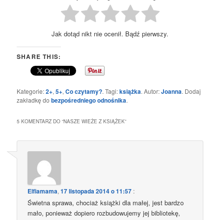
Jak dotąd nikt nie ocenił. Bądź pierwszy.
SHARE THIS:
Kategorie:
2+
,
5+
,
Co czytamy?
. Tagi:
książka
. Autor:
Joanna
. Dodaj
zakładkę do
bezpośredniego odnośnika
.
5 KOMENTARZ DO “
NASZE WIEŻE Z KSIĄŻEK
”
Elfiamama
,
17 listopada 2014 o 11:57
:
Świetna sprawa, chociaż książki dla małej, jest bardzo
mało, ponieważ dopiero rozbudowujemy jej bibliotekę,