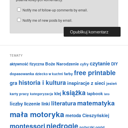
Notify me of follow-up comments by email.
Notify me of new posts by email.
TEMATY
czytanie
Boże Narodzenie
DIY
aktywność fizyczna
cyfry
free printable
dopasowanka
farby
dziecko w kuchni
historia i kultura
gra
inspiracje z sieci
jesień
książka
klej
lapbook
karty pracy
kategoryzacja
lato
matematyka
literatura
liczby
liczenie
linki
mała motoryka
metoda Cieszyńskiej
niedrogie
montessori
nożyczki
ogród