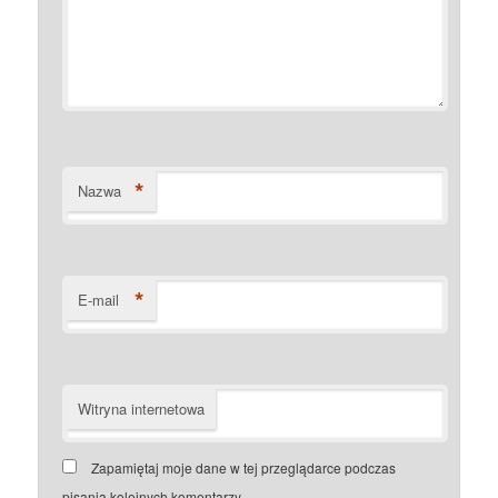
*
Nazwa
*
E-mail
Witryna internetowa
Zapamiętaj moje dane w tej przeglądarce podczas
pisania kolejnych komentarzy.