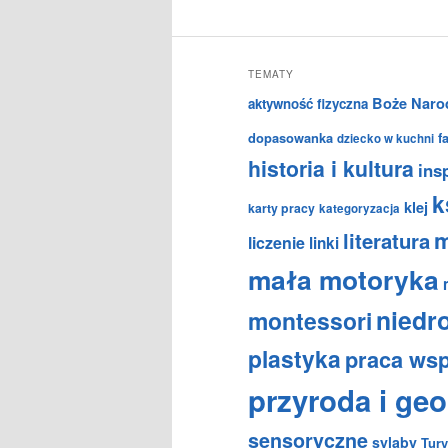
TEMATY
Boże Naro
aktywność fizyczna
dopasowanka
f
dziecko w kuchni
historia i kultura
insp
k
klej
karty pracy
kategoryzacja
m
literatura
liczenie
linki
mała motoryka
niedr
montessori
plastyka
praca ws
przyroda i geo
sensoryczne
sylaby
Tury