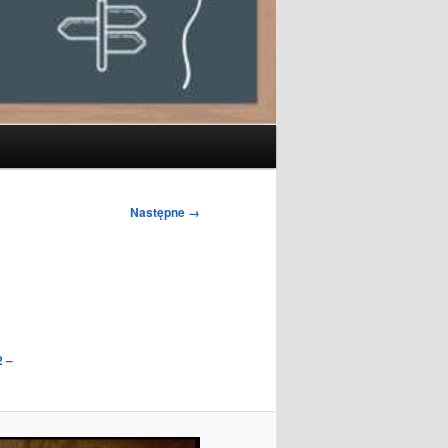
Następne →
2 –