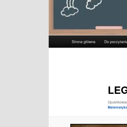
Główne
Strona główna
Do poczytani
menu
Nawigacja
po
obrazkach
LEG
Opublikow
Matematyka