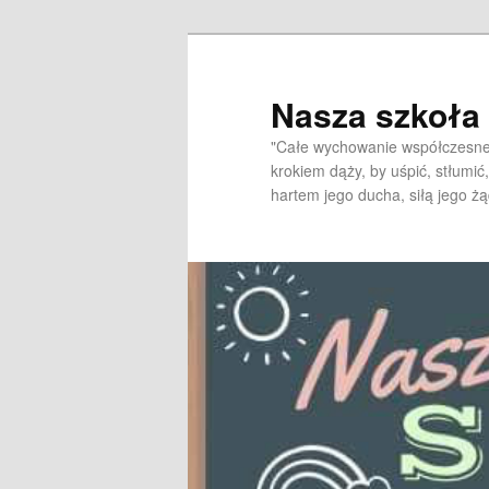
Przeskocz
do
tekstu
Nasza szkoł
"Całe wychowanie współczesne 
krokiem dąży, by uśpić, stłumić,
hartem jego ducha, siłą jego żą