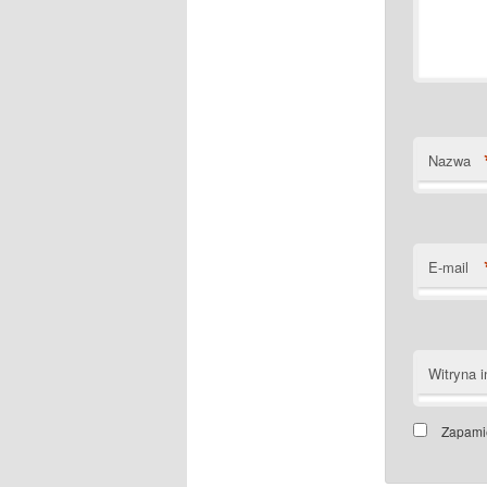
Nazwa
E-mail
Witryna i
Zapamię