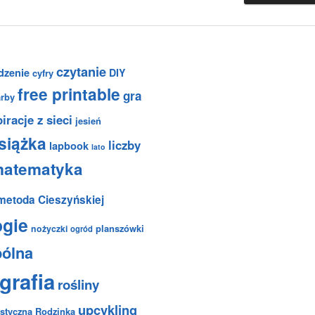
czytanie
dzenie
DIY
cyfry
free printable
gra
arby
iracje z sieci
jesień
siążka
liczby
lapbook
lato
atematyka
metoda Cieszyńskiej
ogie
planszówki
nożyczki
ogród
pólna
grafia
rośliny
upcykling
styczna Rodzinka