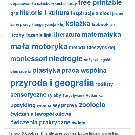
free printable
dopasowanka
farby
dziecko w kuchni
historia i kultura
gra
inspiracje z sieci
jesień
książka
klej
lapbook
karty pracy
kategoryzacja
lato
matematyka
literatura
liczby
liczenie
linki
mała motoryka
metoda Cieszyńskiej
niedrogie
montessori
nożyczki
ogród
plastyka
praca wspólna
planszówki
przyroda i geografia
rośliny
sensoryczne
sylaby
Turystyczna Rodzinka
zoologia
wyprawy
upcykling
wiosna
ćwiczenia lewopółkulowe
ćwiczenia praktyczne
święta
Privacy & Cookies: This site uses cookies. By continuing to use this