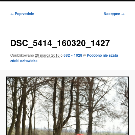
Nawigacja
← Poprzednie
Następne →
po
obrazkach
DSC_5414_160320_1427
Opublikowano
29 marca 2016
o
682 × 1028
w
Podobno nie szata
zdobi człowieka