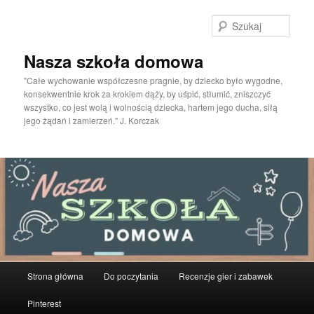
Przeskocz
do
Szuka
tekstu
Nasza szkoła domowa
"Całe wychowanie współczesne pragnie, by dziecko było wygodne,
konsekwentnie krok za krokiem dąży, by uśpić, stłumić, zniszczyć
wszystko, co jest wolą i wolnością dziecka, hartem jego ducha, siłą
jego żądań i zamierzeń." J. Korczak
Główne
Strona główna
Do poczytania
Recenzje gier i zabawek
menu
Pinterest