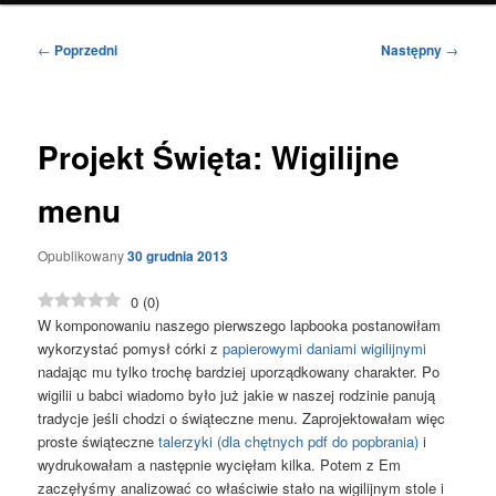
Nawigacja
←
Poprzedni
Następny
→
wpisu
Projekt Święta: Wigilijne
menu
Opublikowany
30 grudnia 2013
0
(
0
)
W komponowaniu naszego pierwszego lapbooka postanowiłam
wykorzystać pomysł córki z
papierowymi daniami wigilijnymi
nadając mu tylko trochę bardziej uporządkowany charakter.
Po
wigilii u babci wiadomo było już jakie w naszej rodzinie panują
tradycje jeśli chodzi o świąteczne menu. Zaprojektowałam więc
proste świąteczne
talerzyki (dla chętnych pdf do popbrania)
i
wydrukowałam a następnie wycięłam kilka. Potem z Em
zaczęłyśmy analizować co właściwie stało na wigilijnym stole i