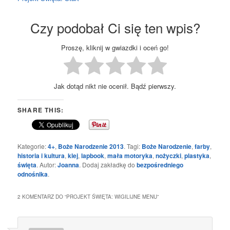
Czy podobał Ci się ten wpis?
Proszę, kliknij w gwiazdki i oceń go!
Jak dotąd nikt nie ocenił. Bądź pierwszy.
SHARE THIS:
Kategorie:
4+
,
Boże Narodzenie 2013
. Tagi:
Boże Narodzenie
,
farby
,
historia i kultura
,
klej
,
lapbook
,
mała motoryka
,
nożyczki
,
plastyka
,
święta
. Autor:
Joanna
. Dodaj zakładkę do
bezpośredniego
odnośnika
.
2 KOMENTARZ DO “
PROJEKT ŚWIĘTA: WIGILIJNE MENU
”