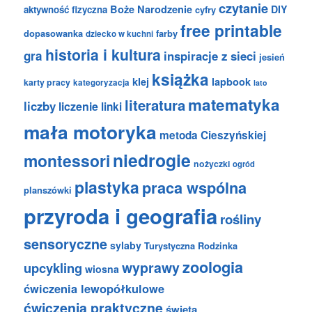
czytanie
Boże Narodzenie
DIY
aktywność fizyczna
cyfry
free printable
dopasowanka
farby
dziecko w kuchni
historia i kultura
gra
inspiracje z sieci
jesień
książka
klej
lapbook
karty pracy
kategoryzacja
lato
matematyka
literatura
liczby
liczenie
linki
mała motoryka
metoda Cieszyńskiej
niedrogie
montessori
nożyczki
ogród
plastyka
praca wspólna
planszówki
przyroda i geografia
rośliny
sensoryczne
sylaby
Turystyczna Rodzinka
zoologia
wyprawy
upcykling
wiosna
ćwiczenia lewopółkulowe
ćwiczenia praktyczne
święta