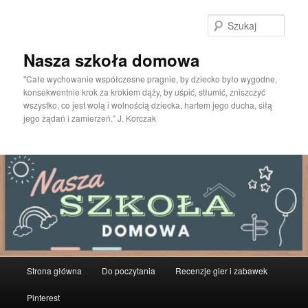
Przeskocz
do
Szuka
tekstu
Nasza szkoła domowa
"Całe wychowanie współczesne pragnie, by dziecko było wygodne,
konsekwentnie krok za krokiem dąży, by uśpić, stłumić, zniszczyć
wszystko, co jest wolą i wolnością dziecka, hartem jego ducha, siłą
jego żądań i zamierzeń." J. Korczak
Główne
Strona główna
Do poczytania
Recenzje gier i zabawek
menu
Pinterest