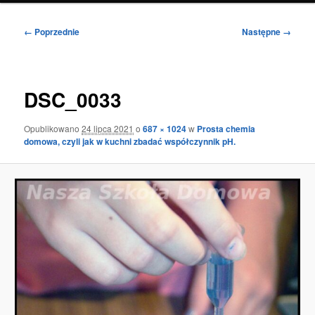
Nawigacja
← Poprzednie
Następne →
po
obrazkach
DSC_0033
Opublikowano
24 lipca 2021
o
687 × 1024
w
Prosta chemia
domowa, czyli jak w kuchni zbadać współczynnik pH.