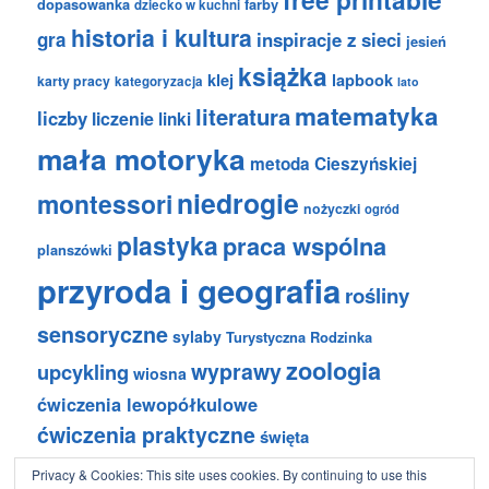
dopasowanka
farby
dziecko w kuchni
historia i kultura
gra
inspiracje z sieci
jesień
książka
klej
lapbook
karty pracy
kategoryzacja
lato
matematyka
literatura
liczby
liczenie
linki
mała motoryka
metoda Cieszyńskiej
niedrogie
montessori
nożyczki
ogród
plastyka
praca wspólna
planszówki
przyroda i geografia
rośliny
sensoryczne
sylaby
Turystyczna Rodzinka
zoologia
wyprawy
upcykling
wiosna
ćwiczenia lewopółkulowe
ćwiczenia praktyczne
święta
Privacy & Cookies: This site uses cookies. By continuing to use this