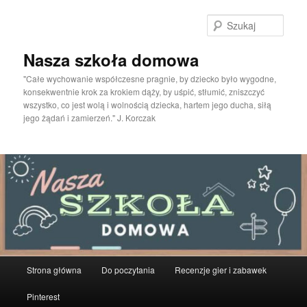
Przeskocz
do
Szuka
tekstu
Nasza szkoła domowa
"Całe wychowanie współczesne pragnie, by dziecko było wygodne,
konsekwentnie krok za krokiem dąży, by uśpić, stłumić, zniszczyć
wszystko, co jest wolą i wolnością dziecka, hartem jego ducha, siłą
jego żądań i zamierzeń." J. Korczak
Główne
Strona główna
Do poczytania
Recenzje gier i zabawek
menu
Pinterest