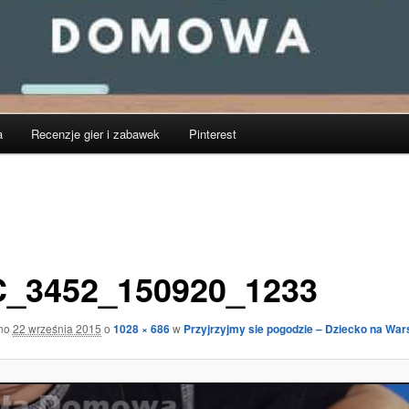
a
Recenzje gier i zabawek
Pinterest
_3452_150920_1233
ano
22 września 2015
o
1028 × 686
w
Przyjrzyjmy sie pogodzie – Dziecko na War