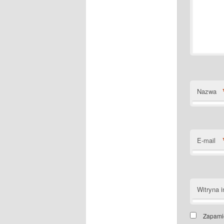
Nazwa
E-mail
Witryna i
Zapamię