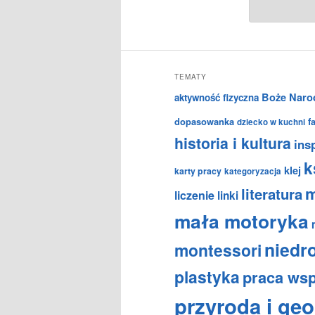
TEMATY
Boże Naro
aktywność fizyczna
dopasowanka
f
dziecko w kuchni
historia i kultura
insp
k
klej
karty pracy
kategoryzacja
m
literatura
liczenie
linki
mała motoryka
niedr
montessori
plastyka
praca ws
przyroda i geo