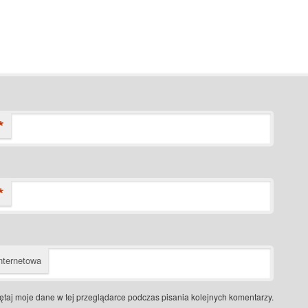
*
*
nternetowa
taj moje dane w tej przeglądarce podczas pisania kolejnych komentarzy.