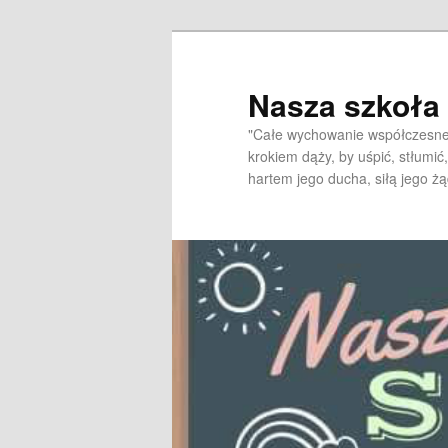
Przeskocz
do
tekstu
Nasza szkoł
"Całe wychowanie współczesne 
krokiem dąży, by uśpić, stłumić,
hartem jego ducha, siłą jego żą