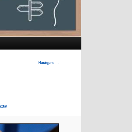
Następne →
sztat