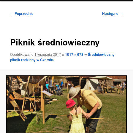
Nawigacja
← Poprzednie
Następne →
po
obrazkach
Piknik średniowieczny
Opublikowano
1 września 2017
o
1017 × 678
w
Średniowieczny
piknik rodzinny w Czersku