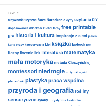
TEMATY
czytanie
Boże Narodzenie
DIY
aktywność fizyczna
cyfry
free printable
dopasowanka
farby
dziecko w kuchni
historia i kultura
gra
inspiracje z sieci
jesień
książka
klej
lapbook
karty pracy
kategoryzacja
lato
matematyka
literatura
liczby
liczenie
linki
mała motoryka
metoda Cieszyńskiej
niedrogie
montessori
nożyczki
ogród
plastyka
praca wspólna
planszówki
przyroda i geografia
rośliny
sensoryczne
sylaby
Turystyczna Rodzinka