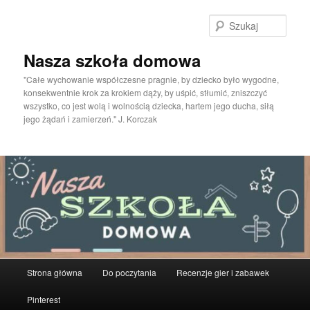
Przeskocz
do
Szuka
tekstu
Nasza szkoła domowa
"Całe wychowanie współczesne pragnie, by dziecko było wygodne,
konsekwentnie krok za krokiem dąży, by uśpić, stłumić, zniszczyć
wszystko, co jest wolą i wolnością dziecka, hartem jego ducha, siłą
jego żądań i zamierzeń." J. Korczak
Główne
Strona główna
Do poczytania
Recenzje gier i zabawek
menu
Pinterest