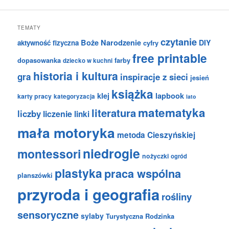
TEMATY
czytanie
Boże Narodzenie
DIY
aktywność fizyczna
cyfry
free printable
dopasowanka
farby
dziecko w kuchni
historia i kultura
gra
inspiracje z sieci
jesień
książka
klej
lapbook
karty pracy
kategoryzacja
lato
matematyka
literatura
liczby
liczenie
linki
mała motoryka
metoda Cieszyńskiej
niedrogie
montessori
nożyczki
ogród
plastyka
praca wspólna
planszówki
przyroda i geografia
rośliny
sensoryczne
sylaby
Turystyczna Rodzinka