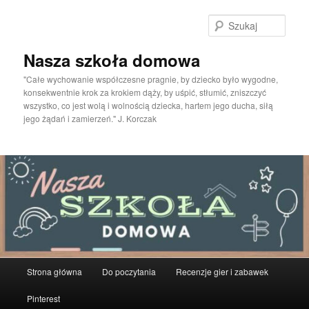
Przeskocz
do
Szuka
tekstu
Nasza szkoła domowa
"Całe wychowanie współczesne pragnie, by dziecko było wygodne,
konsekwentnie krok za krokiem dąży, by uśpić, stłumić, zniszczyć
wszystko, co jest wolą i wolnością dziecka, hartem jego ducha, siłą
jego żądań i zamierzeń." J. Korczak
Główne
Strona główna
Do poczytania
Recenzje gier i zabawek
menu
Pinterest