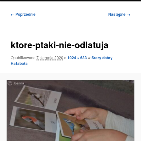
Nawigacja
← Poprzednie
Następne →
po
obrazkach
ktore-ptaki-nie-odlatuja
Opublikowano
7 sierpnia 2020
o
1024 × 683
w
Stary dobry
Hałabała