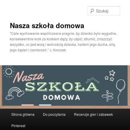
Przeskocz
do
Szuka
tekstu
Nasza szkoła domowa
"Całe wychowanie współczesne pragnie, by dziecko było wygodne,
konsekwentnie krok za krokiem dąży, by uśpić, stłumić, zniszczyć
wszystko, co jest wolą i wolnością dziecka, hartem jego ducha, siłą
jego żądań i zamierzeń." J. Korczak
Główne
Strona główna
Do poczytania
Recenzje gier i zabawek
menu
Pinterest