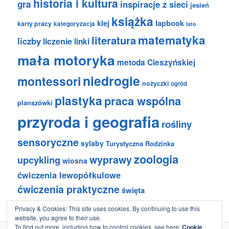
historia i kultura
gra
inspiracje z sieci
jesień
książka
klej
lapbook
karty pracy
kategoryzacja
lato
matematyka
literatura
liczby
liczenie
linki
mała motoryka
metoda Cieszyńskiej
niedrogie
montessori
nożyczki
ogród
plastyka
praca wspólna
planszówki
przyroda i geografia
rośliny
sensoryczne
sylaby
Turystyczna Rodzinka
zoologia
wyprawy
upcykling
wiosna
ćwiczenia lewopółkulowe
ćwiczenia praktyczne
święta
Privacy & Cookies: This site uses cookies. By continuing to use this
website, you agree to their use.
To find out more, including how to control cookies, see here:
Cookie