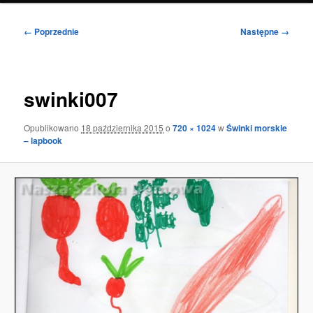
Nawigacja
← Poprzednie
Następne →
po
obrazkach
swinki007
Opublikowano
18 października 2015
o
720 × 1024
w
Świnki morskie
– lapbook