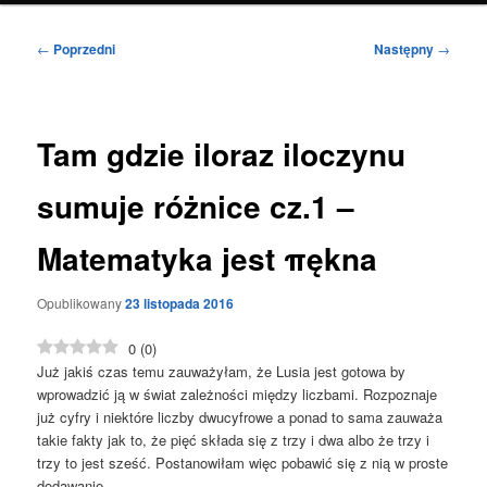
Nawigacja
←
Poprzedni
Następny
→
wpisu
Tam gdzie iloraz iloczynu
sumuje różnice cz.1 –
Matematyka jest πękna
Opublikowany
23 listopada 2016
0
(
0
)
Już jakiś czas temu zauważyłam, że Lusia jest gotowa by
wprowadzić ją w świat zależności między liczbami. Rozpoznaje
już cyfry i niektóre liczby dwucyfrowe a ponad to sama zauważa
takie fakty jak to, że pięć składa się z trzy i dwa albo że trzy i
trzy to jest sześć. Postanowiłam więc pobawić się z nią w proste
dodawanie.