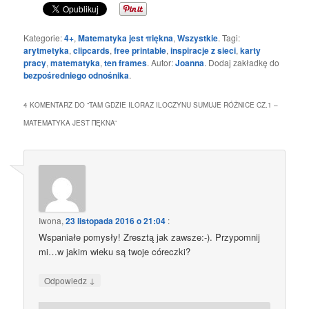
Kategorie:
4+
,
Matematyka jest πiękna
,
Wszystkie
. Tagi:
arytmetyka
,
clipcards
,
free printable
,
inspiracje z sieci
,
karty
pracy
,
matematyka
,
ten frames
. Autor:
Joanna
. Dodaj zakładkę do
bezpośredniego odnośnika
.
4 KOMENTARZ DO “
TAM GDZIE ILORAZ ILOCZYNU SUMUJE RÓŻNICE CZ.1 –
MATEMATYKA JEST ΠĘKNA
”
Iwona
,
23 listopada 2016 o 21:04
:
Wspaniałe pomysły! Zresztą jak zawsze:-). Przypomnij
mi…w jakim wieku są twoje córeczki?
↓
Odpowiedz