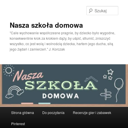
Przeskocz
do
Szuka
tekstu
Nasza szkoła domowa
"Całe wychowanie współczesne pragnie, by dziecko było wygodne,
konsekwentnie krok za krokiem dąży, by uśpić, stłumić, zniszczyć
wszystko, co jest wolą i wolnością dziecka, hartem jego ducha, siłą
jego żądań i zamierzeń." J. Korczak
Główne
Strona główna
Do poczytania
Recenzje gier i zabawek
menu
Pinterest