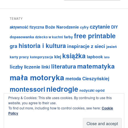
TEMATY
czytanie
Boże Narodzenie
DIY
aktywność fizyczna
cyfry
free printable
dopasowanka
farby
dziecko w kuchni
historia i kultura
gra
inspiracje z sieci
jesień
książka
klej
lapbook
karty pracy
kategoryzacja
lato
matematyka
literatura
liczby
liczenie
linki
mała motoryka
metoda Cieszyńskiej
niedrogie
montessori
nożyczki
ogród
plastyka
Privacy & Cookies: This site uses cookies. By continuing to use this
praca wspólna
planszówki
website, you agree to their use.
To find out more, including how to control cookies, see here:
Cookie
przyroda i geografia
rośliny
Policy
sensoryczne
sylaby
Turystyczna Rodzinka