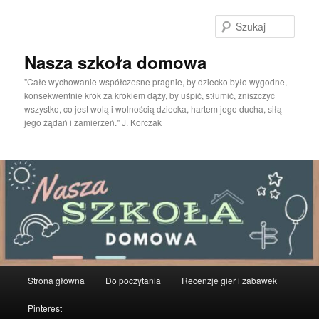
Przeskocz
do
Szuka
tekstu
Nasza szkoła domowa
"Całe wychowanie współczesne pragnie, by dziecko było wygodne,
konsekwentnie krok za krokiem dąży, by uśpić, stłumić, zniszczyć
wszystko, co jest wolą i wolnością dziecka, hartem jego ducha, siłą
jego żądań i zamierzeń." J. Korczak
Główne
Strona główna
Do poczytania
Recenzje gier i zabawek
menu
Pinterest