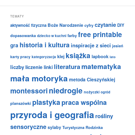
TEMATY
czytanie
Boże Narodzenie
DIY
aktywność fizyczna
cyfry
free printable
dopasowanka
farby
dziecko w kuchni
historia i kultura
gra
inspiracje z sieci
jesień
książka
klej
lapbook
karty pracy
kategoryzacja
lato
matematyka
literatura
liczby
liczenie
linki
mała motoryka
metoda Cieszyńskiej
niedrogie
montessori
nożyczki
ogród
plastyka
praca wspólna
planszówki
przyroda i geografia
rośliny
sensoryczne
sylaby
Turystyczna Rodzinka