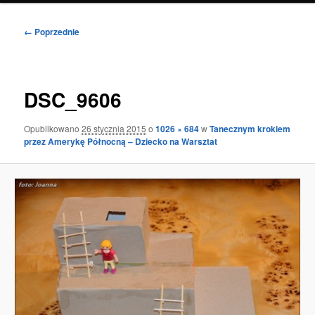
Nawigacja
← Poprzednie
po
obrazkach
DSC_9606
Opublikowano
26 stycznia 2015
o
1026 × 684
w
Tanecznym krokiem
przez Amerykę Północną – Dziecko na Warsztat