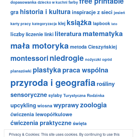
free printable
dopasowanka
farby
dziecko w kuchni
historia i kultura
gra
inspiracje z sieci
jesień
książka
klej
lapbook
karty pracy
kategoryzacja
lato
matematyka
literatura
liczby
liczenie
linki
mała motoryka
metoda Cieszyńskiej
niedrogie
montessori
nożyczki
ogród
plastyka
praca wspólna
planszówki
przyroda i geografia
rośliny
sensoryczne
sylaby
Turystyczna Rodzinka
zoologia
wyprawy
upcykling
wiosna
ćwiczenia lewopółkulowe
ćwiczenia praktyczne
święta
Privacy & Cookies: This site uses cookies. By continuing to use this