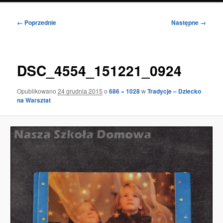
Nawigacja
← Poprzednie
Następne →
po
obrazkach
DSC_4554_151221_0924
Opublikowano
24 grudnia 2015
o
686 × 1028
w
Tradycje – Dziecko
na Warsztat