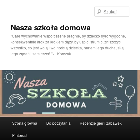
Przeskocz
do
Szuka
tekstu
Nasza szkoła domowa
"Całe wychowanie współczesne pragnie, by dziecko było wygodne,
konsekwentnie krok za krokiem dąży, by uśpić, stłumić, zniszczyć
wszystko, co jest wolą i wolnością dziecka, hartem jego ducha, siłą
jego żądań i zamierzeń." J. Korczak
Główne
Strona główna
Do poczytania
Recenzje gier i zabawek
menu
Pinterest