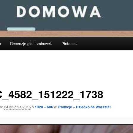
a
Recenzje gier i zabawek
Pinterest
_4582_151222_1738
ano
24 grudnia 2015
o
1028 × 686
w
Tradycje – Dziecko na Warsztat