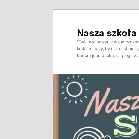
Przeskocz
do
tekstu
Nasza szkoł
"Całe wychowanie współczesne 
krokiem dąży, by uśpić, stłumić,
hartem jego ducha, siłą jego żą