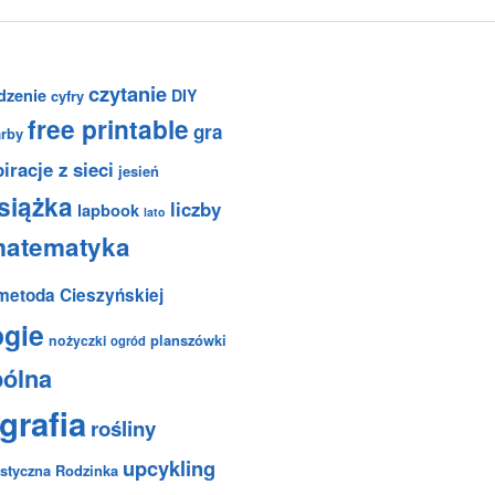
czytanie
dzenie
DIY
cyfry
free printable
gra
arby
iracje z sieci
jesień
siążka
liczby
lapbook
lato
atematyka
metoda Cieszyńskiej
ogie
planszówki
nożyczki
ogród
pólna
grafia
rośliny
upcykling
styczna Rodzinka