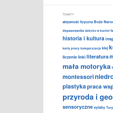
TEMATY
Boże Naro
aktywność fizyczna
dopasowanka
f
dziecko w kuchni
historia i kultura
insp
k
klej
karty pracy
kategoryzacja
m
literatura
liczenie
linki
mała motoryka
niedr
montessori
plastyka
praca ws
przyroda i geo
sensoryczne
sylaby
Tury