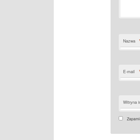
Nazwa
E-mail
Witryna i
Zapamię