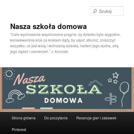
Przeskocz
do
Szuka
tekstu
Nasza szkoła domowa
"Całe wychowanie współczesne pragnie, by dziecko było wygodne,
konsekwentnie krok za krokiem dąży, by uśpić, stłumić, zniszczyć
wszystko, co jest wolą i wolnością dziecka, hartem jego ducha, siłą
jego żądań i zamierzeń." J. Korczak
Główne
Strona główna
Do poczytania
Recenzje gier i zabawek
menu
Pinterest