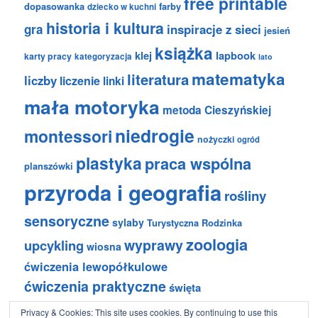
free printable
dopasowanka
farby
dziecko w kuchni
historia i kultura
gra
inspiracje z sieci
jesień
książka
klej
lapbook
karty pracy
kategoryzacja
lato
matematyka
literatura
liczby
liczenie
linki
mała motoryka
metoda Cieszyńskiej
niedrogie
montessori
nożyczki
ogród
plastyka
praca wspólna
planszówki
przyroda i geografia
rośliny
sensoryczne
sylaby
Turystyczna Rodzinka
zoologia
wyprawy
upcykling
wiosna
ćwiczenia lewopółkulowe
ćwiczenia praktyczne
święta
Privacy & Cookies: This site uses cookies. By continuing to use this