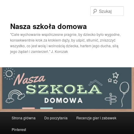
Przeskocz
do
Szuka
tekstu
Nasza szkoła domowa
"Całe wychowanie współczesne pragnie, by dziecko było wygodne,
konsekwentnie krok za krokiem dąży, by uśpić, stłumić, zniszczyć
wszystko, co jest wolą i wolnością dziecka, hartem jego ducha, siłą
jego żądań i zamierzeń." J. Korczak
Główne
Strona główna
Do poczytania
Recenzje gier i zabawek
menu
Pinterest