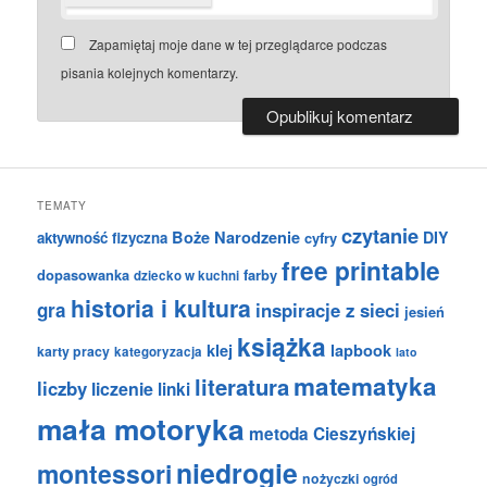
Zapamiętaj moje dane w tej przeglądarce podczas
pisania kolejnych komentarzy.
TEMATY
czytanie
Boże Narodzenie
DIY
aktywność fizyczna
cyfry
free printable
dopasowanka
farby
dziecko w kuchni
historia i kultura
gra
inspiracje z sieci
jesień
książka
klej
lapbook
karty pracy
kategoryzacja
lato
matematyka
literatura
liczby
liczenie
linki
mała motoryka
metoda Cieszyńskiej
niedrogie
montessori
nożyczki
ogród