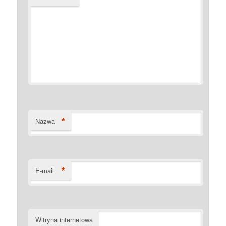
*
Nazwa
*
E-mail
Witryna internetowa