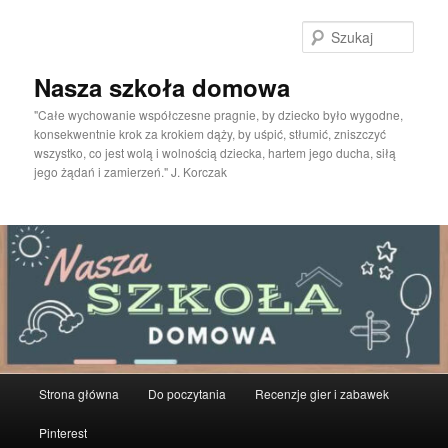
Przeskocz
do
Szuka
tekstu
Nasza szkoła domowa
"Całe wychowanie współczesne pragnie, by dziecko było wygodne,
konsekwentnie krok za krokiem dąży, by uśpić, stłumić, zniszczyć
wszystko, co jest wolą i wolnością dziecka, hartem jego ducha, siłą
jego żądań i zamierzeń." J. Korczak
Główne
Strona główna
Do poczytania
Recenzje gier i zabawek
menu
Pinterest