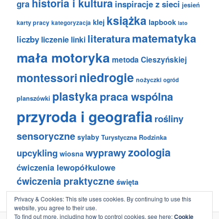
historia i kultura
gra
inspiracje z sieci
jesień
książka
klej
lapbook
karty pracy
kategoryzacja
lato
matematyka
literatura
liczby
liczenie
linki
mała motoryka
metoda Cieszyńskiej
niedrogie
montessori
nożyczki
ogród
plastyka
praca wspólna
planszówki
przyroda i geografia
rośliny
sensoryczne
sylaby
Turystyczna Rodzinka
zoologia
wyprawy
upcykling
wiosna
ćwiczenia lewopółkulowe
ćwiczenia praktyczne
święta
Privacy & Cookies: This site uses cookies. By continuing to use this
website, you agree to their use.
To find out more, including how to control cookies, see here:
Cookie