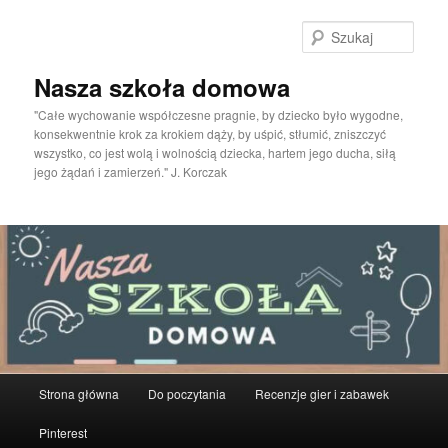
Przeskocz
do
Szuka
tekstu
Nasza szkoła domowa
"Całe wychowanie współczesne pragnie, by dziecko było wygodne,
konsekwentnie krok za krokiem dąży, by uśpić, stłumić, zniszczyć
wszystko, co jest wolą i wolnością dziecka, hartem jego ducha, siłą
jego żądań i zamierzeń." J. Korczak
Główne
Strona główna
Do poczytania
Recenzje gier i zabawek
menu
Pinterest