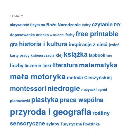
TEMATY
czytanie
Boże Narodzenie
DIY
aktywność fizyczna
cyfry
free printable
dopasowanka
farby
dziecko w kuchni
historia i kultura
gra
inspiracje z sieci
jesień
książka
klej
lapbook
karty pracy
kategoryzacja
lato
matematyka
literatura
liczby
liczenie
linki
mała motoryka
metoda Cieszyńskiej
niedrogie
montessori
nożyczki
ogród
plastyka
praca wspólna
planszówki
przyroda i geografia
rośliny
sensoryczne
sylaby
Turystyczna Rodzinka