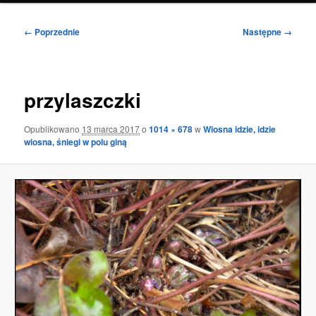
Nawigacja
← Poprzednie
Następne →
po
obrazkach
przylaszczki
Opublikowano
13 marca 2017
o
1014 × 678
w
Wiosna idzie, idzie
wiosna, śniegi w polu giną