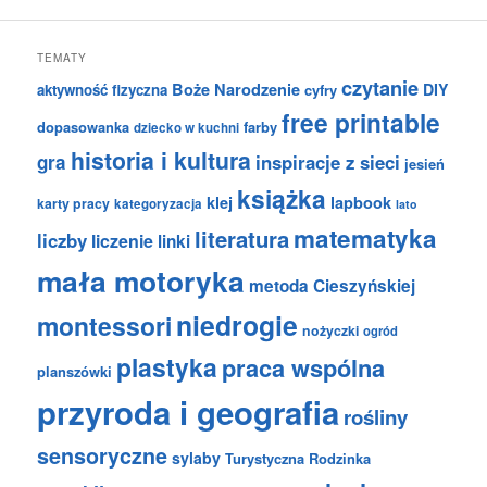
TEMATY
czytanie
Boże Narodzenie
DIY
aktywność fizyczna
cyfry
free printable
dopasowanka
farby
dziecko w kuchni
historia i kultura
gra
inspiracje z sieci
jesień
książka
klej
lapbook
karty pracy
kategoryzacja
lato
matematyka
literatura
liczby
liczenie
linki
mała motoryka
metoda Cieszyńskiej
niedrogie
montessori
nożyczki
ogród
plastyka
praca wspólna
planszówki
przyroda i geografia
rośliny
sensoryczne
sylaby
Turystyczna Rodzinka