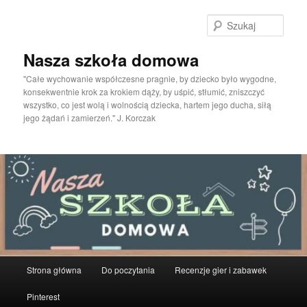
Przeskocz
do
Szuka
tekstu
Nasza szkoła domowa
"Całe wychowanie współczesne pragnie, by dziecko było wygodne,
konsekwentnie krok za krokiem dąży, by uśpić, stłumić, zniszczyć
wszystko, co jest wolą i wolnością dziecka, hartem jego ducha, siłą
jego żądań i zamierzeń." J. Korczak
Główne
Strona główna
Do poczytania
Recenzje gier i zabawek
menu
Pinterest