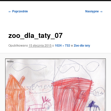
Nawigacja
← Poprzednie
Następne →
po
obrazkach
zoo_dla_taty_07
Opublikowano
15 stycznia 2015
o
1024 × 732
w
Zoo dla taty