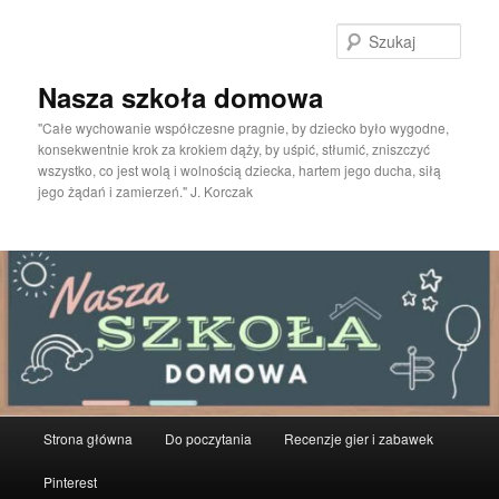
Przeskocz
do
Szuka
tekstu
Nasza szkoła domowa
"Całe wychowanie współczesne pragnie, by dziecko było wygodne,
konsekwentnie krok za krokiem dąży, by uśpić, stłumić, zniszczyć
wszystko, co jest wolą i wolnością dziecka, hartem jego ducha, siłą
jego żądań i zamierzeń." J. Korczak
Główne
Strona główna
Do poczytania
Recenzje gier i zabawek
menu
Pinterest