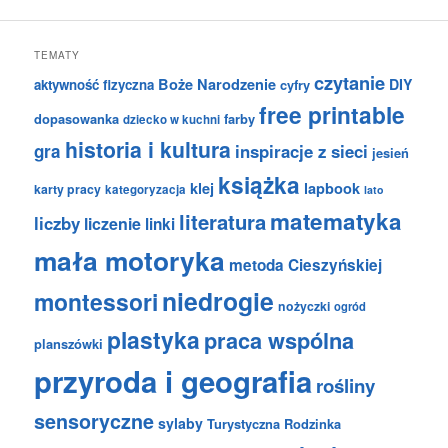
TEMATY
czytanie
Boże Narodzenie
DIY
aktywność fizyczna
cyfry
free printable
dopasowanka
farby
dziecko w kuchni
historia i kultura
gra
inspiracje z sieci
jesień
książka
klej
lapbook
karty pracy
kategoryzacja
lato
matematyka
literatura
liczby
liczenie
linki
mała motoryka
metoda Cieszyńskiej
niedrogie
montessori
nożyczki
ogród
plastyka
praca wspólna
planszówki
przyroda i geografia
rośliny
sensoryczne
sylaby
Turystyczna Rodzinka