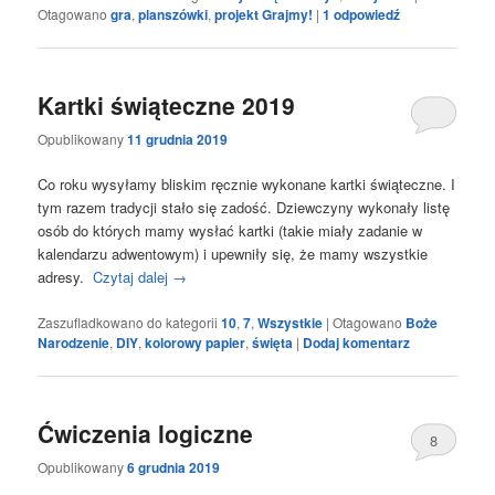
Otagowano
gra
,
planszówki
,
projekt Grajmy!
|
1
odpowiedź
Kartki świąteczne 2019
Opublikowany
11 grudnia 2019
Co roku wysyłamy bliskim ręcznie wykonane kartki świąteczne. I
tym razem tradycji stało się zadość. Dziewczyny wykonały listę
osób do których mamy wysłać kartki (takie miały zadanie w
kalendarzu adwentowym) i upewniły się, że mamy wszystkie
adresy.
Czytaj dalej
→
Zaszufladkowano do kategorii
10
,
7
,
Wszystkie
|
Otagowano
Boże
Narodzenie
,
DIY
,
kolorowy papier
,
święta
|
Dodaj komentarz
Ćwiczenia logiczne
8
Opublikowany
6 grudnia 2019