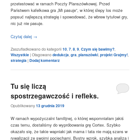
przetestować w ramach Poczty Planszówkowej. Przed
Państwem kafelkowa gra „Mi pasuje”, w której ślepy los może
popsuć najlepszą strategię i spowodować, że wbrew tytułowi gry,
nic już nie pasuje.
Czytaj dalej
→
Zaszufladkowano do kategorii
10
,
7
,
8
,
9
,
Czym się bawimy?
,
Wszystkie
|
Otagowano
dedukcja
,
gra
,
planszówki
,
projekt Grajmy!
,
strategia
|
Dodaj komentarz
Tu się liczą
spostrzegawczość i refleks.
Opublikowany
13 grudnia 2019
W ramach wypożyczalni familijnej, o której wspomniałam jakiś
czas temu, dostaliśmy do wypróbowania grę Cortex. Szybko
okazało się, że takie wapniaki jak mama i tata nie mają szans w
rywalizacji ze swoimi pociechami. Bystry wzrok, szybka analiza i