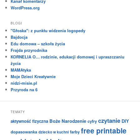
Kanał komentarzy
WordPress.org
BLOGI
"Głoska": z punktu widzenia logopedy
Bajdocja
Edu domowa – szkoła życia
Frajda przyrodnika
KORNELIA O… rodzinie, edukacji domowej i upraszczaniu
życia
MAMAtyka
Moje Dzieci Kreatywnie
nidzi-misie.pl
Przyroda na 6
TEMATY
czytanie
Boże Narodzenie
DIY
aktywność fizyczna
cyfry
free printable
dopasowanka
farby
dziecko w kuchni