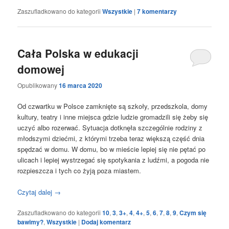
Zaszufladkowano do kategorii
Wszystkie
|
7
komentarzy
Cała Polska w edukacji
domowej
Opublikowany
16 marca 2020
Od czwartku w Polsce zamknięte są szkoły, przedszkola, domy
kultury, teatry i inne miejsca gdzie ludzie gromadzili się żeby się
uczyć albo rozerwać. Sytuacja dotknęła szczególnie rodziny z
młodszymi dziećmi, z którymi trzeba teraz większą część dnia
spędzać w domu. W domu, bo w mieście lepiej się nie pętać po
ulicach i lepiej wystrzegać się spotykania z ludźmi, a pogoda nie
rozpieszcza i tych co żyją poza miastem.
Czytaj dalej
→
Zaszufladkowano do kategorii
10
,
3
,
3+
,
4
,
4+
,
5
,
6
,
7
,
8
,
9
,
Czym się
bawimy?
,
Wszystkie
|
Dodaj komentarz