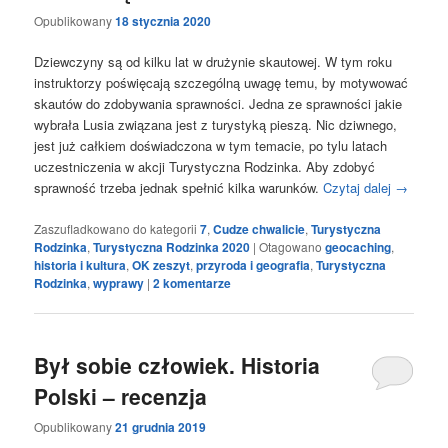
Opublikowany
18 stycznia 2020
Dziewczyny są od kilku lat w drużynie skautowej. W tym roku
instruktorzy poświęcają szczególną uwagę temu, by motywować
skautów do zdobywania sprawności. Jedna ze sprawności jakie
wybrała Lusia związana jest z turystyką pieszą. Nic dziwnego,
jest już całkiem doświadczona w tym temacie, po tylu latach
uczestniczenia w akcji Turystyczna Rodzinka. Aby zdobyć
sprawność trzeba jednak spełnić kilka warunków.
Czytaj dalej
→
Zaszufladkowano do kategorii
7
,
Cudze chwalicie
,
Turystyczna
Rodzinka
,
Turystyczna Rodzinka 2020
|
Otagowano
geocaching
,
historia i kultura
,
OK zeszyt
,
przyroda i geografia
,
Turystyczna
Rodzinka
,
wyprawy
|
2
komentarze
Był sobie człowiek. Historia
Polski – recenzja
Opublikowany
21 grudnia 2019