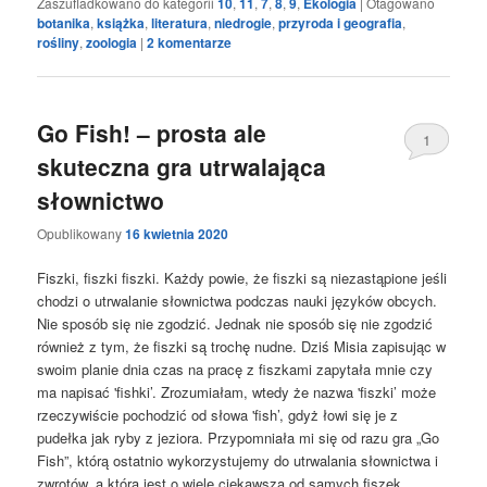
Zaszufladkowano do kategorii
10
,
11
,
7
,
8
,
9
,
Ekologia
|
Otagowano
botanika
,
książka
,
literatura
,
niedrogie
,
przyroda i geografia
,
rośliny
,
zoologia
|
2
komentarze
Go Fish! – prosta ale
1
skuteczna gra utrwalająca
słownictwo
Opublikowany
16 kwietnia 2020
Fiszki, fiszki fiszki. Każdy powie, że fiszki są niezastąpione jeśli
chodzi o utrwalanie słownictwa podczas nauki języków obcych.
Nie sposób się nie zgodzić. Jednak nie sposób się nie zgodzić
również z tym, że fiszki są trochę nudne. Dziś Misia zapisując w
swoim planie dnia czas na pracę z fiszkami zapytała mnie czy
ma napisać 'fishki’. Zrozumiałam, wtedy że nazwa 'fiszki’ może
rzeczywiście pochodzić od słowa 'fish’, gdyż łowi się je z
pudełka jak ryby z jeziora. Przypomniała mi się od razu gra „Go
Fish”, którą ostatnio wykorzystujemy do utrwalania słownictwa i
zwrotów, a która jest o wiele ciekawsza od samych fiszek.