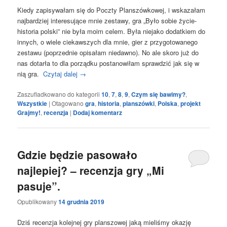
Kiedy zapisywałam się do Poczty Planszówkowej, i wskazałam
najbardziej interesujące mnie zestawy, gra „Było sobie życie-
historia polski” nie była moim celem. Była niejako dodatkiem do
innych, o wiele ciekawszych dla mnie, gier z przygotowanego
zestawu (poprzednie opisałam niedawno). No ale skoro już do
nas dotarła to dla porządku postanowiłam sprawdzić jak się w
nią gra.
Czytaj dalej
→
Zaszufladkowano do kategorii
10
,
7
,
8
,
9
,
Czym się bawimy?
,
Wszystkie
|
Otagowano
gra
,
historia
,
planszówki
,
Polska
,
projekt
Grajmy!
,
recenzja
|
Dodaj komentarz
Gdzie będzie pasowało
najlepiej? – recenzja gry „Mi
pasuje”.
Opublikowany
14 grudnia 2019
Dziś recenzja kolejnej gry planszowej jaką mieliśmy okazję