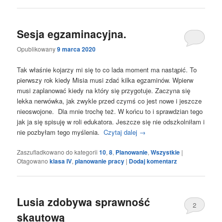
Sesja egzaminacyjna.
Opublikowany
9 marca 2020
Tak właśnie kojarzy mi się to co lada moment ma nastąpić. To
pierwszy rok kiedy Misia musi zdać kilka egzaminów. Wpierw
musi zaplanować kiedy na który się przygotuje. Zaczyna się
lekka nerwówka, jak zwykle przed czymś co jest nowe i jeszcze
nieoswojone. Dla mnie trochę też. W końcu to i sprawdzian tego
jak ja się spisuję w roli edukatora. Jeszcze się nie odszkolniłam i
nie pozbyłam tego myślenia.
Czytaj dalej
→
Zaszufladkowano do kategorii
10
,
8
,
Planowanie
,
Wszystkie
|
Otagowano
klasa IV
,
planowanie pracy
|
Dodaj komentarz
Lusia zdobywa sprawność
2
skautową