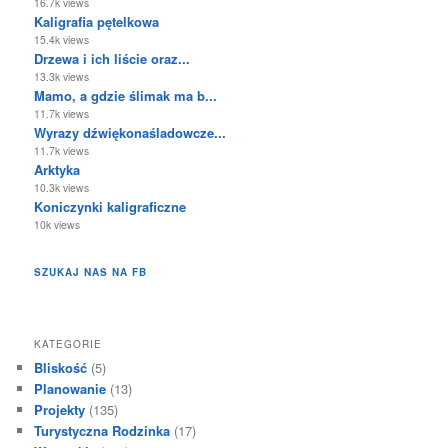
16.7k views
Kaligrafia pętelkowa
15.4k views
Drzewa i ich liście oraz...
13.3k views
Mamo, a gdzie ślimak ma b...
11.7k views
Wyrazy dźwiękonaśladowcze...
11.7k views
Arktyka
10.3k views
Koniczynki kaligraficzne
10k views
SZUKAJ NAS NA FB
KATEGORIE
Bliskość
(5)
Planowanie
(13)
Projekty
(135)
Turystyczna Rodzinka
(17)