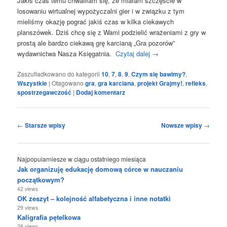
Jakiś czas temu chwaliłam się, że miałam szczęście w
losowaniu wirtualnej wypożyczalni gier i w związku z tym
mieliśmy okazję pograć jakiś czas w kilka ciekawych
planszówek. Dziś chcę się z Wami podzielić wrażeniami z gry w
prostą ale bardzo ciekawą grę karcianą „Gra pozorów”
wydawnictwa Nasza Księgatnia.
Czytaj dalej
→
Zaszufladkowano do kategorii
10
,
7
,
8
,
9
,
Czym się bawimy?
,
Wszystkie
|
Otagowano
gra
,
gra karciana
,
projekt Grajmy!
,
refleks
,
spostrzegawczość
|
Dodaj komentarz
Nawigacja
←
Starsze wpisy
Nowsze wpisy
→
wpisu
Najpopularniesze w ciągu ostatniego miesiąca
Jak organizuję edukację domową córce w nauczaniu
początkowym?
42 views
OK zeszyt – kolejność alfabetyczna i inne notatki
29 views
Kaligrafia pętelkowa
28 views