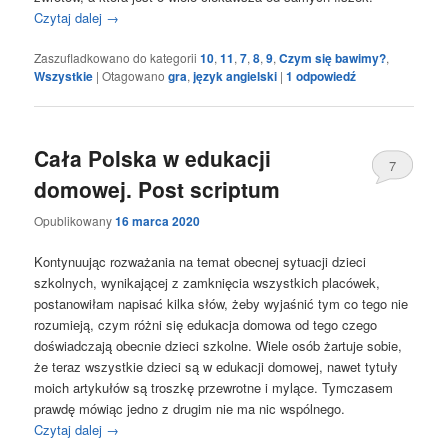
Czytaj dalej
→
Zaszufladkowano do kategorii
10
,
11
,
7
,
8
,
9
,
Czym się bawimy?
,
Wszystkie
|
Otagowano
gra
,
język angielski
|
1
odpowiedź
Cała Polska w edukacji
7
domowej. Post scriptum
Opublikowany
16 marca 2020
Kontynuując rozważania na temat obecnej sytuacji dzieci
szkolnych, wynikającej z zamknięcia wszystkich placówek,
postanowiłam napisać kilka słów, żeby wyjaśnić tym co tego nie
rozumieją, czym różni się edukacja domowa od tego czego
doświadczają obecnie dzieci szkolne. Wiele osób żartuje sobie,
że teraz wszystkie dzieci są w edukacji domowej, nawet tytuły
moich artykułów są troszkę przewrotne i mylące. Tymczasem
prawdę mówiąc jedno z drugim nie ma nic wspólnego.
Czytaj dalej
→