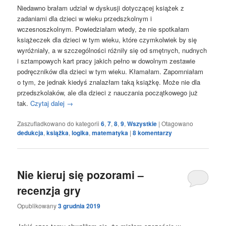
Niedawno brałam udział w dyskusji dotyczącej książek z
zadaniami dla dzieci w wieku przedszkolnym i
wczesnoszkolnym. Powiedziałam wtedy, że nie spotkałam
książeczek dla dzieci w tym wieku, które czymkolwiek by się
wyróżniały, a w szczególności różniły się od smętnych, nudnych
i sztampowych kart pracy jakich pełno w dowolnym zestawie
podręczników dla dzieci w tym wieku. Kłamałam. Zapomniałam
o tym, że jednak kiedyś znalazłam taką książkę. Może nie dla
przedszkolaków, ale dla dzieci z nauczania początkowego już
tak.
Czytaj dalej
→
Zaszufladkowano do kategorii
6
,
7
,
8
,
9
,
Wszystkie
|
Otagowano
dedukcja
,
książka
,
logika
,
matematyka
|
8
komentarzy
Nie kieruj się pozorami –
recenzja gry
Opublikowany
3 grudnia 2019