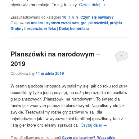
błyskawiczna reakcja. To się tu liczy.
Czytaj dalej
→
Zaszufladkowano do kategorii
10
,
7
,
8
,
9
,
Czym się bawimy?
|
Otagowano
analiza i synteza wzrokowa
,
gra
,
planszówki
,
projekt
Grajmy!
,
recenzja
,
refleks
|
Dodaj komentarz
Planszówki na narodowym –
1
2019
Opublikowany
11 grudnia 2019
W ostatnią sobotę listopada wybraliśmy się, jak co roku (od 2014
opuściliśmy tylko jedną edycję), na dużą imprezę dla miłośników
gier planszowych „Planszówki na Narodowym”. To święto dla
fanów gier zwanych potocznie planszowymi. Nagraliśmy się jak
zwykle. Testowaliśmy różne gry zarówno w sali dla
najmłodszych jak i w wypożyczalni familijnej (poszliśmy tam z
listą gier które chcieliśmy sprawdzić).
Czytaj dalej
→
Zaszufladkowano do kategorii
Czym się bawimy?
,
Wszystkie
|