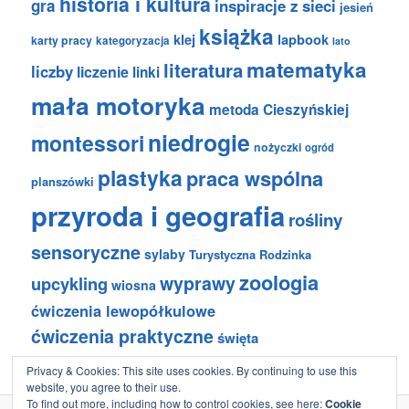
historia i kultura
gra
inspiracje z sieci
jesień
książka
klej
lapbook
karty pracy
kategoryzacja
lato
matematyka
literatura
liczby
liczenie
linki
mała motoryka
metoda Cieszyńskiej
niedrogie
montessori
nożyczki
ogród
plastyka
praca wspólna
planszówki
przyroda i geografia
rośliny
sensoryczne
sylaby
Turystyczna Rodzinka
zoologia
wyprawy
upcykling
wiosna
ćwiczenia lewopółkulowe
ćwiczenia praktyczne
święta
Privacy & Cookies: This site uses cookies. By continuing to use this
website, you agree to their use.
To find out more, including how to control cookies, see here:
Cookie